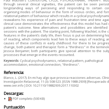
Paul Wachtel's CONTEXTUAL CYCLIC PSYCHODYNAMIC THERAPY. Illus
through several clinical vignettes, the patient can be seen persist
longstanding ways of perceiving and responding to certain con
organising modes of behaviour in the form of vicious circles, and for
relational pattern of behaviour which results in a cyclical psychodynami
reawakens his experience of pain and frustration time and time agai
clinical case demonstrates the effectiveness that this model has had 
patient's outcome. New alternatives and possibilities are identified 
sessions with the patient. The starting point, following Wachtel, is the 
features in the patient’s daily life, then focus is put on determining h
of reacting, which components lead him to these ways of reacting, a
causes of these conflicts in early childhood. For there to be progre
change, both patient and therapist form a ”thirdness" in the terminol
Jessica Benjamin; both participants give special attention to the subj
processes that emerge in the events recounted.
Keywords
: Cyclical psychodynamics, relational pattern, pathological
accommodation, emotional connection, "thirdness".
Referencia:
Blanco, L. (2017). En mi hay algo que provoca reacciones adversas. Clíni
Investigación Relacional, 11 (3): 508-523. [ISSN 1988-2939] [Recuperado 
www.ceir.info ] DOI: 10.21110/19882939.2017.110302
Descargas:
PDF completo
(500 KB)
Puntuación