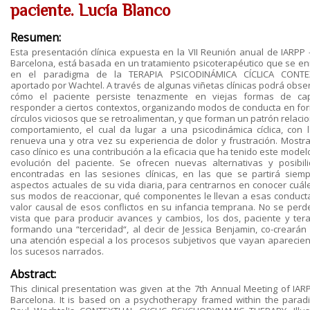
paciente. Lucía Blanco
Resumen:
Esta presentación clínica expuesta en la VII Reunión anual de IARPP 
Barcelona, está basada en un tratamiento psicoterapéutico que se e
en el paradigma de la TERAPIA PSICODINÁMICA CÍCLICA CONTE
aportado por Wachtel. A través de algunas viñetas clínicas podrá obse
cómo el paciente persiste tenazmente en viejas formas de ca
responder a ciertos contextos, organizando modos de conducta en fo
círculos viciosos que se retroalimentan, y que forman un patrón relaci
comportamiento, el cual da lugar a una psicodinámica cíclica, con 
renueva una y otra vez su experiencia de dolor y frustración. Mostra
caso clínico es una contribución a la eficacia que ha tenido este model
evolución del paciente. Se ofrecen nuevas alternativas y posibil
encontradas en las sesiones clínicas, en las que se partirá siem
aspectos actuales de su vida diaria, para centrarnos en conocer cuál
sus modos de reaccionar, qué componentes le llevan a esas conducta
valor causal de esos conflictos en su infancia temprana. No se perd
vista que para producir avances y cambios, los dos, paciente y ter
formando una “terceridad“, al decir de Jessica Benjamin, co-crearán
una atención especial a los procesos subjetivos que vayan aparecie
los sucesos narrados.
Abstract:
This clinical presentation was given at the 7th Annual Meeting of IARP
Barcelona. It is based on a psychotherapy framed within the parad