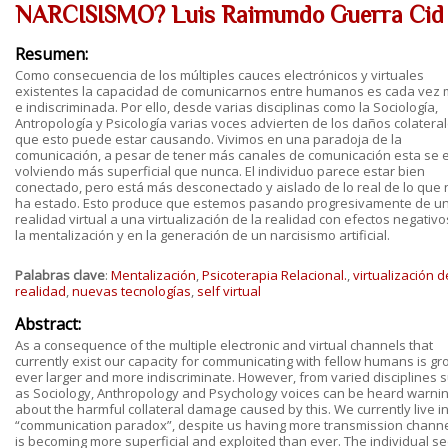
NARCISISMO? Luis Raimundo Guerra Cid
Resumen:
Como consecuencia de los múltiples cauces electrónicos y virtuales
existentes la capacidad de comunicarnos entre humanos es cada vez
e indiscriminada. Por ello, desde varias disciplinas como la Sociología,
Antropología y Psicología varias voces advierten de los daños colatera
que esto puede estar causando. Vivimos en una paradoja de la
comunicación, a pesar de tener más canales de comunicación esta se 
volviendo más superficial que nunca. El individuo parece estar bien
conectado, pero está más desconectado y aislado de lo real de lo que
ha estado. Esto produce que estemos pasando progresivamente de u
realidad virtual a una virtualización de la realidad con efectos negativ
la mentalización y en la generación de un narcisismo artificial.
Palabras clave
:
Mentalización
,
Psicoterapia Relacional.
,
virtualización d
realidad
,
nuevas tecnologías
,
self virtual
Abstract:
As a consequence of the multiple electronic and virtual channels that
currently exist our capacity for communicating with fellow humans is gr
ever larger and more indiscriminate. However, from varied disciplines 
as Sociology, Anthropology and Psychology voices can be heard warni
about the harmful collateral damage caused by this. We currently live in
“communication paradox”, despite us having more transmission channel
is becoming more superficial and exploited than ever. The individual 