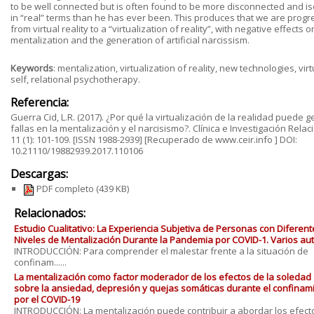
to be well connected but is often found to be more disconnected and is
in “real” terms than he has ever been. This produces that we are progr
from virtual reality to a “virtualization of reality”, with negative effects o
mentalization and the generation of artificial narcissism.
Keywords
: mentalization, virtualization of reality, new technologies, virt
self, relational psychotherapy.
Referencia:
Guerra Cid, L.R. (2017). ¿Por qué la virtualización de la realidad puede 
fallas en la mentalización y el narcisismo?. Clínica e Investigación Relac
11 (1): 101-109. [ISSN 1988-2939] [Recuperado de www.ceir.info ] DOI:
10.21110/19882939.2017.110106
Descargas:
PDF completo
(439 KB)
Relacionados:
Estudio Cualitativo: La Experiencia Subjetiva de Personas con Diferent
Niveles de Mentalización Durante la Pandemia por COVID-1. Varios au
INTRODUCCIÓN: Para comprender el malestar frente a la situación de
confinam......
La mentalización como factor moderador de los efectos de la soledad
sobre la ansiedad, depresión y quejas somáticas durante el confinam
por el COVID-19
INTRODUCCIÓN: La mentalización puede contribuir a abordar los efect