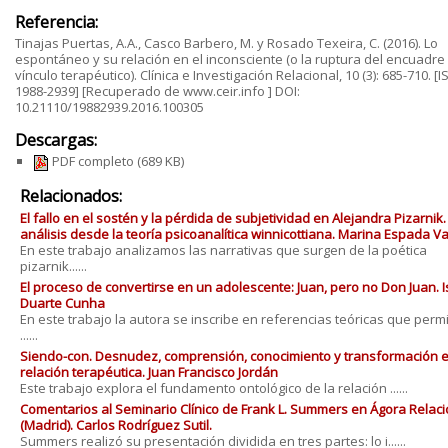
Referencia:
Tinajas Puertas, A.A., Casco Barbero, M. y Rosado Texeira, C. (2016). Lo
espontáneo y su relación en el inconsciente (o la ruptura del encuadre 
vínculo terapéutico). Clínica e Investigación Relacional, 10 (3): 685-710. [
1988-2939] [Recuperado de www.ceir.info ] DOI:
10.21110/19882939.2016.100305
Descargas:
PDF completo
(689 KB)
Relacionados:
El fallo en el sostén y la pérdida de subjetividad en Alejandra Pizarnik
análisis desde la teoría psicoanalítica winnicottiana. Marina Espada Va
En este trabajo analizamos las narrativas que surgen de la poética
pizarnik......
El proceso de convertirse en un adolescente: Juan, pero no Don Juan. 
Duarte Cunha
En este trabajo la autora se inscribe en referencias teóricas que perm
......
Siendo-con. Desnudez, comprensión, conocimiento y transformación e
relación terapéutica. Juan Francisco Jordán
Este trabajo explora el fundamento ontológico de la relación ......
Comentarios al Seminario Clínico de Frank L. Summers en Ágora Relaci
(Madrid). Carlos Rodríguez Sutil.
Summers realizó su presentación dividida en tres partes: lo i......