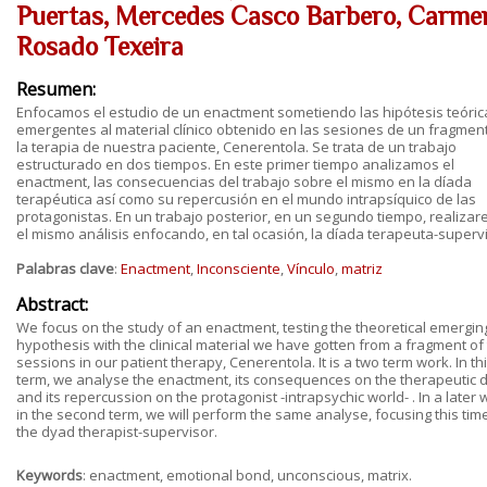
Puertas, Mercedes Casco Barbero, Carme
Rosado Texeira
Resumen:
Enfocamos el estudio de un enactment sometiendo las hipótesis teóric
emergentes al material clínico obtenido en las sesiones de un fragmen
la terapia de nuestra paciente, Cenerentola. Se trata de un trabajo
estructurado en dos tiempos. En este primer tiempo analizamos el
enactment, las consecuencias del trabajo sobre el mismo en la díada
terapéutica así como su repercusión en el mundo intrapsíquico de las
protagonistas. En un trabajo posterior, en un segundo tiempo, realiza
el mismo análisis enfocando, en tal ocasión, la díada terapeuta-supervi
Palabras clave
:
Enactment
,
Inconsciente
,
Vínculo
,
matriz
Abstract:
We focus on the study of an enactment, testing the theoretical emergin
hypothesis with the clinical material we have gotten from a fragment of
sessions in our patient therapy, Cenerentola. It is a two term work. In this
term, we analyse the enactment, its consequences on the therapeutic 
and its repercussion on the protagonist -intrapsychic world- . In a later 
in the second term, we will perform the same analyse, focusing this tim
the dyad therapist-supervisor.
Keywords
: enactment, emotional bond, unconscious, matrix.