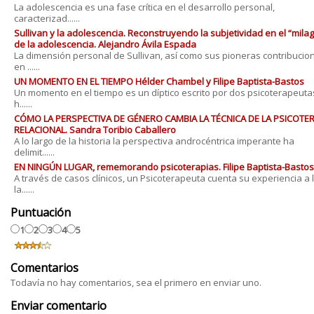
La adolescencia es una fase crítica en el desarrollo personal,
caracterizad......
Sullivan y la adolescencia. Reconstruyendo la subjetividad en el “milag
de la adolescencia. Alejandro Ávila Espada
La dimensión personal de Sullivan, así como sus pioneras contribucio
en ......
UN MOMENTO EN EL TIEMPO Hélder Chambel y Filipe Baptista-Bastos
Un momento en el tiempo es un díptico escrito por dos psicoterapeut
h......
CÓMO LA PERSPECTIVA DE GÉNERO CAMBIA LA TÉCNICA DE LA PSICOTE
RELACIONAL. Sandra Toribio Caballero
A lo largo de la historia la perspectiva androcéntrica imperante ha
delimit......
EN NINGÚN LUGAR, rememorando psicoterapias. Filipe Baptista-Bastos
A través de casos clínicos, un Psicoterapeuta cuenta su experiencia a 
la......
Puntuación
1
2
3
4
5
Comentarios
Todavía no hay comentarios, sea el primero en enviar uno.
Enviar comentario