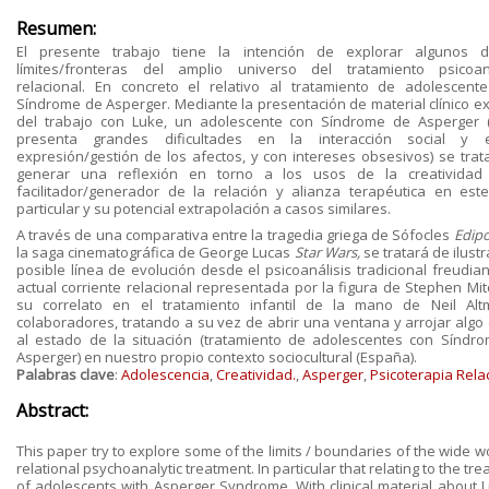
Resumen:
El presente trabajo tiene la intención de explorar algunos 
límites/fronteras del amplio universo del tratamiento psicoana
relacional. En concreto el relativo al tratamiento de adolescent
Síndrome de Asperger. Mediante la presentación de material clínico ex
del trabajo con Luke, un adolescente con Síndrome de Asperger 
presenta grandes dificultades en la interacción social y 
expresión/gestión de los afectos, y con intereses obsesivos) se trat
generar una reflexión en torno a los usos de la creativida
facilitador/generador de la relación y alianza terapéutica en est
particular y su potencial extrapolación a casos similares.
A través de una comparativa entre la tragedia griega de Sófocles
Edip
la saga cinematográfica de George Lucas
Star Wars,
se tratará de ilust
posible línea de evolución desde el psicoanálisis tradicional freudian
actual corriente relacional representada por la figura de Stephen Mitc
su correlato en el tratamiento infantil de la mano de Neil Al
colaboradores, tratando a su vez de abrir una ventana y arrojar algo 
al estado de la situación (tratamiento de adolescentes con Síndr
Asperger) en nuestro propio contexto sociocultural (España).
Palabras clave
:
Adolescencia
,
Creatividad.
,
Asperger
,
Psicoterapia Rela
Abstract:
This paper try to explore some of the limits / boundaries of the wide w
relational psychoanalytic treatment. In particular that relating to the tr
of adolescents with Asperger Syndrome. With clinical material about L