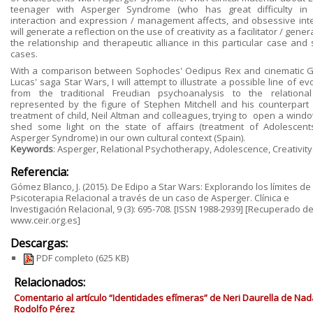
teenager with Asperger Syndrome (who has great difficulty in 
interaction and expression / management affects, and obsessive inte
will generate a reflection on the use of creativity as a facilitator / gener
the relationship and therapeutic alliance in this particular case and 
cases.
With a comparison between Sophocles' Oedipus Rex and cinematic 
Lucas' saga Star Wars, I will attempt to illustrate a possible line of ev
from the traditional Freudian psychoanalysis to the relationa
represented by the figure of Stephen Mitchell and his counterpart 
treatment of child, Neil Altman and colleagues, trying to open a wind
shed some light on the state of affairs (treatment of Adolescent
Asperger Syndrome) in our own cultural context (Spain).
Keywords
: Asperger, Relational Psychotherapy, Adolescence, Creativity
Referencia:
Gómez Blanco, J. (2015). De Edipo a Star Wars: Explorando los límites de 
Psicoterapia Relacional a través de un caso de Asperger. Clínica e
Investigación Relacional, 9 (3): 695-708. [ISSN 1988-2939] [Recuperado d
www.ceir.org.es]
Descargas:
PDF completo
(625 KB)
Relacionados:
Comentario al artículo “Identidades efímeras” de Neri Daurella de Nad
Rodolfo Pérez