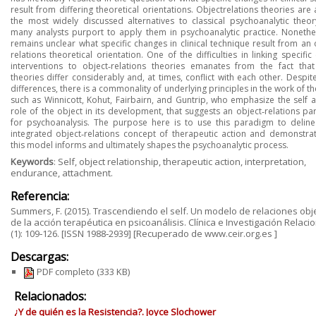
result from differing theoretical orientations. Objectrelations
theories are
the most widely discussed alternatives to classical psychoanalytic
theor
many analysts purport to apply them in psychoanalytic practice. Nonethel
remains
unclear what specific changes in clinical technique result from an 
relations theoretical
orientation. One of the difficulties in linking specific c
interventions to object‐relations theories
emanates from the fact that
theories differ considerably and, at times, conflict with each
other. Despit
differences, there is a commonality of underlying principles in the work of
th
such as Winnicott, Kohut, Fairbairn, and Guntrip, who emphasize the self 
role of
the object in its development, that suggests an object‐relations p
for psychoanalysis. The
purpose here is to use this paradigm to deline
integrated object‐relations concept of
therapeutic action and demonstra
this model informs and ultimately shapes the
psychoanalytic process.
Keywords
: Self, object relationship, therapeutic action, interpretation,
endurance, attachment.
Referencia:
Summers, F. (2015). Trascendiendo el self. Un modelo de relaciones obj
de la acción terapéutica en psicoanálisis. Clínica e Investigación Relacio
(1): 109‐126. [ISSN 1988‐2939] [Recuperado de www.ceir.org.es ]
Descargas:
PDF completo
(333 KB)
Relacionados:
¿Y de quién es la Resistencia?. Joyce Slochower