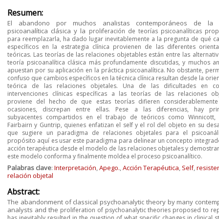
Resumen:
El abandono por muchos analistas contemporáneos de la t
psicoanalítica clásica y la
proliferación de teorías psicoanalíticas pro
para reemplazarla, ha dado lugar inevitablemente
a la pregunta de qué c
específicos en la estrategia clínica provienen de las diferentes
orient
teóricas. Las teorías de las relaciones objetables están entre las alternativ
teoría
psicoanalítica clásica más profundamente discutidas, y muchos an
apuestan por su aplicación
en la práctica psicoanalítica. No obstante, pe
confuso que cambios específicos en la técnica
clínica resultan desde la orie
teórica de las relaciones objetales. Una de las dificultades en
co
intervenciones clínicas específicas a las teorías de las relaciones ob
proviene del
hecho de que estas teorías difieren considerablemente
ocasiones, discrepan entre ellas. Pese a
las diferencias, hay prin
subyacentes compartidos en el trabajo de teóricos como Winnicott
Fairbairn y Guntrip, quienes enfatizan el self y el rol del objeto en su desa
que sugiere
un paradigma de relaciones objetales para el psicoanális
propósito aquí es usar este paradigma
para delinear un concepto integrad
acción terapéutica desde el modelo de las relaciones
objetales y demostra
este modelo conforma y finalmente moldea el proceso psicoanalítico.
Palabras clave
:
Interpretación
,
Apego.
,
Acción Terapéutica
,
Self
,
resiste
relación objetal
Abstract:
The abandonment of classical psychoanalytic theory by many contem
analysts and the
proliferation of psychoanalytic theories proposed to rep
has inevitably resulted in the question
of what specific changes in clinical s