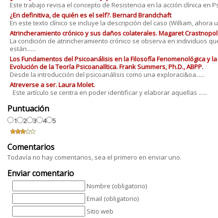
Este trabajo revisa el concepto de Resistencia en la acción clínica en Psic
¿En definitiva, de quién es el self?. Bernard Brandchaft
En este texto clínico se incluye la descripción del caso (William, ahora un.
Atrincheramiento crónico y sus daños colaterales. Magaret Crastnopol
La condición de atrincheramiento crónico se observa en individuos qu
están......
Los Fundamentos del Psicoanálisis en la Filosofía Fenomenológica y la
Evolución de la Teoría Psicoanalítica. Frank Summers, Ph.D., ABPP.
Desde la introducción del psicoanálisis como una exploraci&oa......
Atreverse a ser. Laura Molet.
Este artículo se centra en poder identificar y elaborar aquellas ......
Puntuación
1
2
3
4
5
Comentarios
Todavía no hay comentarios, sea el primero en enviar uno.
Enviar comentario
Nombre (obligatorio)
Email (obligatorio)
Sitio web