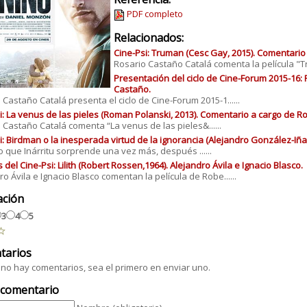
PDF completo
Relacionados:
Cine-Psi: Truman (Cesc Gay, 2015). Comentario
Rosario Castaño Catalá comenta la película "Tru
Presentación del ciclo de Cine-Forum 2015-16:
Castaño.
 Castaño Catalá presenta el ciclo de Cine-Forum 2015-1......
i: La venus de las pieles (Roman Polanski, 2013). Comentario a cargo de R
 Castaño Catalá comenta “La venus de las pieles&......
i: Birdman o la inesperada virtud de la ignorancia (Alejandro González-Iña
to que Inárritu sorprende una vez más, después ......
 del Cine-Psi: Lilith (Robert Rossen,1964). Alejandro Ávila e Ignacio Blasco.
ro Ávila e Ignacio Blasco comentan la película de Robe......
ación
3
4
5
tarios
no hay comentarios, sea el primero en enviar uno.
 comentario