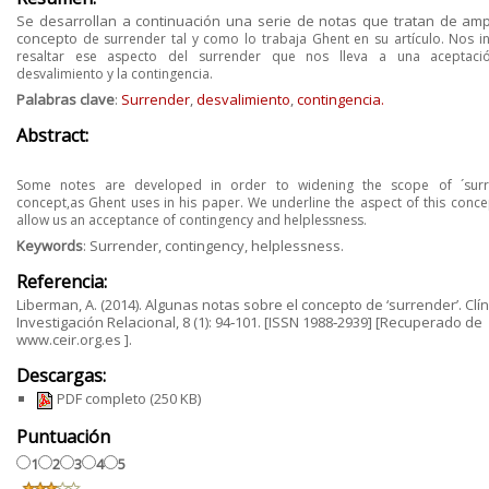
Se desarrollan a continuación una serie de notas que tratan de ampl
concepto
de surrender tal y como lo trabaja Ghent en su artículo. Nos i
resaltar ese
aspecto del surrender que nos lleva a una aceptaci
desvalimiento y la
contingencia.
Palabras clave
:
Surrender
,
desvalimiento
,
contingencia.
Abstract:
Some notes are developed in order to widening the scope of ´surr
concept,
as Ghent uses in his paper. We underline the aspect of this conce
allow us an
acceptance of contingency and helplessness.
Keywords
: Surrender, contingency, helplessness.
Referencia:
Liberman, A. (2014). Algunas notas sobre el concepto de ‘surrender’. Clín
Investigación Relacional, 8 (1): 94‐101. [ISSN 1988‐2939] [Recuperado de
www.ceir.org.es ].
Descargas:
PDF completo
(250 KB)
Puntuación
1
2
3
4
5