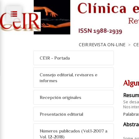
CEIR:REVISTA ON-LINE
CE
>
CEIR - Portada
Consejo editorial, revisores e
informes
Algu
Resum
Recepción originales
Se desar
Nos inte
Presentación editorial
Palabra
Abstra
Números publicados (Vol.1-2007 a
Vol. 12-2018)
Some not