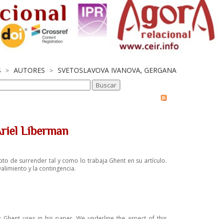
S
AUTORES
SVETOSLAVOVA IVANOVA, GERGANA
>
>
Ariel Liberman
epto
de surrender tal y como lo trabaja Ghent en su artículo.
alimiento y la
contingencia.
s Ghent uses in his paper. We underline the aspect of this