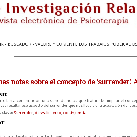
IR - BUSCADOR - VALORE Y COMENTE LOS TRABAJOS PUBLICADO
nas notas sobre el concepto de ‘surrender’. 
en:
rollan a continuación una serie de notas que tratan de ampliar el conc
resa resaltar ese
aspecto del surrender que nos lleva a una aceptación del desv
s clave
:
Surrender
,
desvalimiento
,
contingencia.
ct:
es are developed in order to widening the scope of ´surrender´ concept,
a