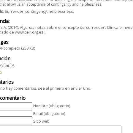
that allow us an
acceptance of contingency and helplessness.
ds
: Surrender, contingency, helplessness.
ncia:
, A. (2014). Algunas notas sobre el concepto de ‘surrender’. Clínica e Invest
ado de www.ceir.org.es ].
gas:
F completo
(250 KB)
ación
3
4
5
tarios
no hay comentarios, sea el primero en enviar uno.
 comentario
Nombre (obligatorio)
Email (obligatorio)
Sitio web