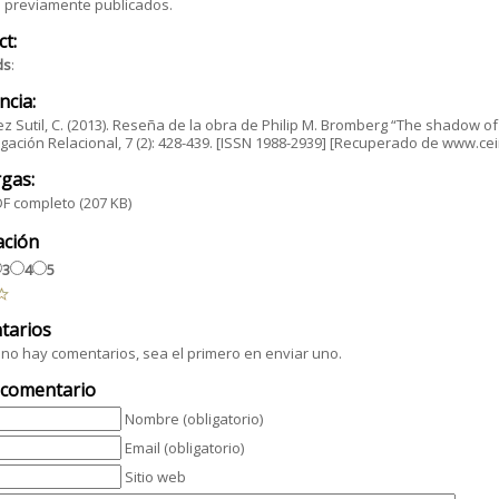
s previamente publicados.
ct:
ds
:
ncia:
z Sutil, C. (2013). Reseña de la obra de Philip M. Bromberg “The shadow of
igación Relacional, 7 (2): 428-439. [ISSN 1988-2939] [Recuperado de www.ceir
gas:
F completo
(207 KB)
ación
3
4
5
tarios
no hay comentarios, sea el primero en enviar uno.
 comentario
Nombre (obligatorio)
Email (obligatorio)
Sitio web