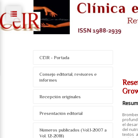
CEIR - Portada
Consejo editorial, revisores e
informes
Rese
Grow
Recepción originales
Resum
Presentación editorial
Bromber
profundo
el desar
del nut
Números publicados (Vol.1-2007 a
textos 
Vol. 12-2018)