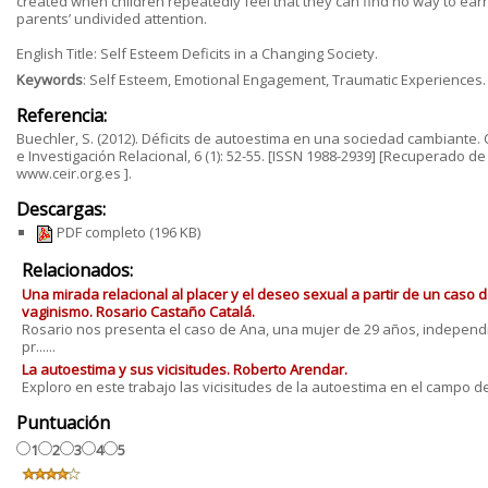
created when children repeatedly feel that they can find no way to earn
parents’ undivided attention.
English Title: Self Esteem Deficits in a Changing Society.
Keywords
: Self Esteem, Emotional Engagement, Traumatic Experiences.
Referencia:
Buechler, S. (2012). Déficits de autoestima en una sociedad cambiante. C
e Investigación Relacional, 6 (1): 52-55. [ISSN 1988-2939] [Recuperado de
www.ceir.org.es ].
Descargas:
PDF completo
(196 KB)
Relacionados:
Una mirada relacional al placer y el deseo sexual a partir de un caso 
vaginismo. Rosario Castaño Catalá.
Rosario nos presenta el caso de Ana, una mujer de 29 años, independ
pr......
La autoestima y sus vicisitudes. Roberto Arendar.
Exploro en este trabajo las vicisitudes de la autoestima en el campo del t
Puntuación
1
2
3
4
5