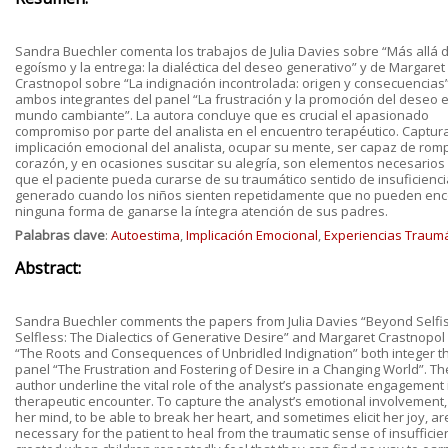
Sandra Buechler comenta los trabajos de Julia Davies sobre “Más allá d
egoísmo y la entrega: la dialéctica del deseo generativo” y de Margaret
Crastnopol sobre “La indignación incontrolada: origen y consecuencias
ambos integrantes del panel “La frustración y la promoción del deseo 
mundo cambiante”. La autora concluye que es crucial el apasionado
compromiso por parte del analista en el encuentro terapéutico. Captura
implicación emocional del analista, ocupar su mente, ser capaz de rom
corazón, y en ocasiones suscitar su alegría, son elementos necesarios
que el paciente pueda curarse de su traumático sentido de insuficienci
generado cuando los niños sienten repetidamente que no pueden enc
ninguna forma de ganarse la íntegra atención de sus padres.
Palabras clave
:
Autoestima
,
Implicación Emocional
,
Experiencias Traumá
Abstract:
Sandra Buechler comments the papers from Julia Davies “Beyond Selfi
Selfless: The Dialectics of Generative Desire” and Margaret Crastnopol
“The Roots and Consequences of Unbridled Indignation” both integer t
panel “The Frustration and Fostering of Desire in a Changing World”. Th
author underline the vital role of the analyst’s passionate engagement 
therapeutic encounter. To capture the analyst’s emotional involvement, t
her mind, to be able to break her heart, and sometimes elicit her joy, ar
necessary for the patient to heal from the traumatic sense of insufficie