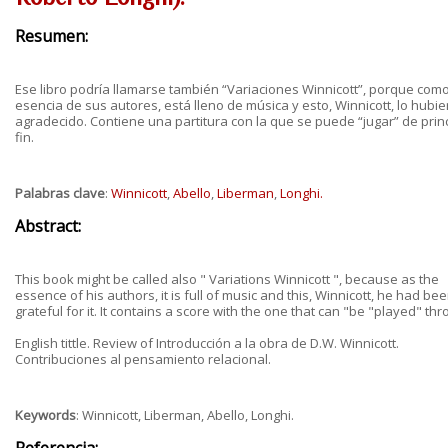
Resumen:
Ese libro podría llamarse también “Variaciones Winnicott”, porque como
esencia de sus autores, está lleno de música y esto, Winnicott, lo hubie
agradecido. Contiene una partitura con la que se puede “jugar” de princ
fin.
Palabras clave
:
Winnicott
,
Abello
,
Liberman
,
Longhi.
Abstract:
This book might be called also " Variations Winnicott ", because as the
essence of his authors, it is full of music and this, Winnicott, he had be
grateful for it. It contains a score with the one that can "be "played" thr
English tittle. Review of Introducción a la obra de D.W. Winnicott.
Contribuciones al pensamiento relacional.
Keywords
: Winnicott, Liberman, Abello, Longhi.