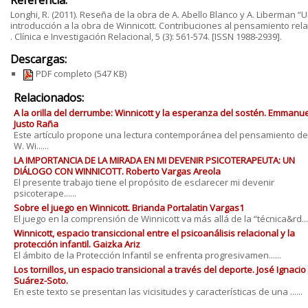
Referencia:
Longhi, R. (2011). Reseña de la obra de A. Abello Blanco y A. Liberman “
introducción a la obra de Winnicott. Contribuciones al pensamiento rela
. Clínica e Investigación Relacional, 5 (3): 561-574. [ISSN 1988-2939].
Descargas:
PDF completo
(547 KB)
Relacionados:
A la orilla del derrumbe: Winnicott y la esperanza del sostén. Emmanue
Justo Raña
Este artículo propone una lectura contemporánea del pensamiento de
W. Wi......
LA IMPORTANCIA DE LA MIRADA EN MI DEVENIR PSICOTERAPEUTA: UN
DIÁLOGO CON WINNICOTT. Roberto Vargas Areola
El presente trabajo tiene el propósito de esclarecer mi devenir
psicoterape......
Sobre el juego en Winnicott. Brianda Portalatin Vargas1
El juego en la comprensión de Winnicott va más allá de la “técnica&rd....
Winnicott, espacio transiccional entre el psicoanálisis relacional y la
protección infantil. Gaizka Ariz
El ámbito de la Protección Infantil se enfrenta progresivamen......
Los tornillos, un espacio transicional a través del deporte. José Ignacio
Suárez-Soto.
En este texto se presentan las vicisitudes y características de una ......