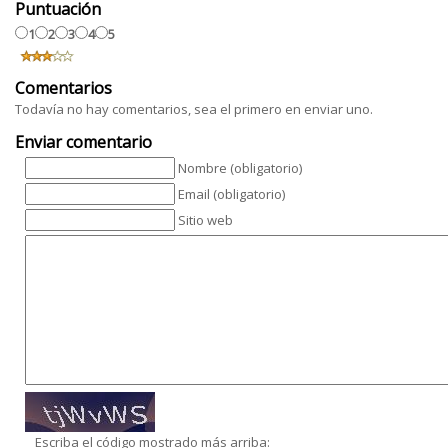
Puntuación
1
2
3
4
5
Comentarios
Todavía no hay comentarios, sea el primero en enviar uno.
Enviar comentario
Nombre (obligatorio)
Email (obligatorio)
Sitio web
Escriba el código mostrado más arriba: