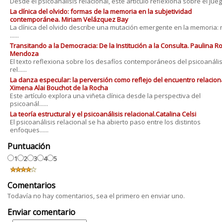
Desde el psicoanálisis relacional, este artículo reflexiona sobre el juego 
La clínica del olvido: formas de la memoria en la subjetividad
contemporánea. Miriam Velázquez Bay
La clínica del olvido describe una mutación emergente en la memoria: 
......
Transitando a la Democracia: De la Institución a la Consulta. Paulina 
Mendoza
El texto reflexiona sobre los desafíos contemporáneos del psicoanális
rel......
La danza especular: la perversión como reflejo del encuentro relaciona
Ximena Alai Bouchot de la Rocha
Este artículo explora una viñeta clínica desde la perspectiva del
psicoanál......
La teoría estructural y el psicoanálisis relacional.Catalina Celsi
El psicoanálisis relacional se ha abierto paso entre los distintos
enfoques......
Puntuación
1
2
3
4
5
Comentarios
Todavía no hay comentarios, sea el primero en enviar uno.
Enviar comentario