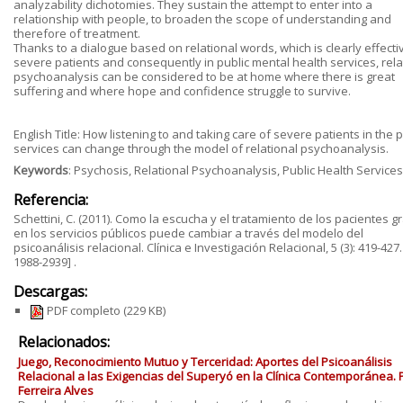
analyzability dichotomies. They sustain the attempt to enter into a
relationship with people, to broaden the scope of understanding and
therefore of treatment.
Thanks to a dialogue based on relational words, which is clearly effecti
severe patients and consequently in public mental health services, rela
psychoanalysis can be considered to be at home where there is great
suffering and where hope and confidence struggle to survive.
English Title: How listening to and taking care of severe patients in the p
services can change through the model of relational psychoanalysis.
Keywords
: Psychosis, Relational Psychoanalysis, Public Health Services
Referencia:
Schettini, C. (2011). Como la escucha y el tratamiento de los pacientes g
en los servicios públicos puede cambiar a través del modelo del
psicoanálisis relacional. Clínica e Investigación Relacional, 5 (3): 419-427
1988-2939] .
Descargas:
PDF completo
(229 KB)
Relacionados:
Juego, Reconocimiento Mutuo y Terceridad: Aportes del Psicoanálisis
Relacional a las Exigencias del Superyó en la Clínica Contemporánea. 
Ferreira Alves