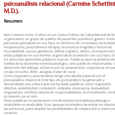
psicoanálisis relacional (Carmine Schettini
M.D.).
Resumen:
Más o menos hace 13 años en un Centro Público de Salud Mental de 
organizamos un grupo de padres de pacientes psicóticos graves. Estas
personas pensaban en sus hijos en términos de cronicidad, necesidad
recuperación, psicofármaco terapia, resonancia magnético-funcional,
incurabilidad, causas genéticas, déficit cognitivo, delirio, incomprensión
estas palabras en sus mentes organizaban la relación con sus hijos. D
los años han aprendido palabras nuevas. Palabras que no pertenecen
familia de la dicotomía normal-patológico, sino palabras relacionadas c
dimensión del diálogo: esfuerzo por la comprensión, esperanza, encue
coraje, escucha, dolor, acogida, tratar de curar …
Como psiquiatra y psicoanalista tengo una deuda especial con el
psicoanálisis relacional. Este tipo de psicoanálisis ha generado y
desarrollado una cultura que me ha dado palabras como: regulación
afectiva, autenticidad, compasión, empatía, esperanza, mutualidad,
negociación, conflicto relacional, responsabilidad, reconocimiento, rend
la relación con el otro.
Estas palabras no pertenecen a la dicotomía normalidad-patología o
analizable-no analizable. Esas apoyan la tentativa de entrar en relació
las personas, para ampliar las posibilidades de compresión y entonce
curación.