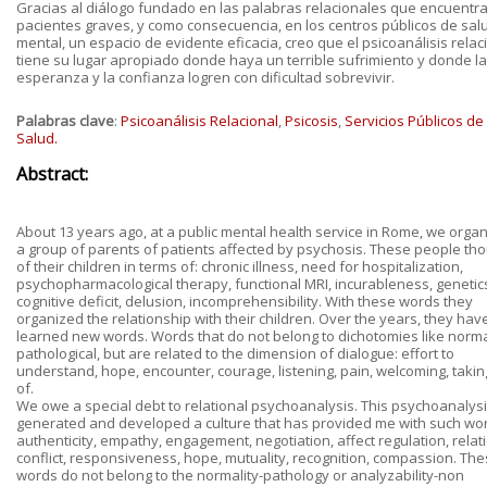
Gracias al diálogo fundado en las palabras relacionales que encuentr
pacientes graves, y como consecuencia, en los centros públicos de sal
mental, un espacio de evidente eficacia, creo que el psicoanálisis relac
tiene su lugar apropiado donde haya un terrible sufrimiento y donde la
esperanza y la confianza logren con dificultad sobrevivir.
Palabras clave
:
Psicoanálisis Relacional
,
Psicosis
,
Servicios Públicos de
Salud.
Abstract:
About 13 years ago, at a public mental health service in Rome, we orga
a group of parents of patients affected by psychosis. These people th
of their children in terms of: chronic illness, need for hospitalization,
psychopharmacological therapy, functional MRI, incurableness, genetic
cognitive deficit, delusion, incomprehensibility. With these words they
organized the relationship with their children. Over the years, they hav
learned new words. Words that do not belong to dichotomies like norma
pathological, but are related to the dimension of dialogue: effort to
understand, hope, encounter, courage, listening, pain, welcoming, takin
of.
We owe a special debt to relational psychoanalysis. This psychoanalys
generated and developed a culture that has provided me with such wo
authenticity, empathy, engagement, negotiation, affect regulation, relat
conflict, responsiveness, hope, mutuality, recognition, compassion. Th
words do not belong to the normality-pathology or analyzability-non