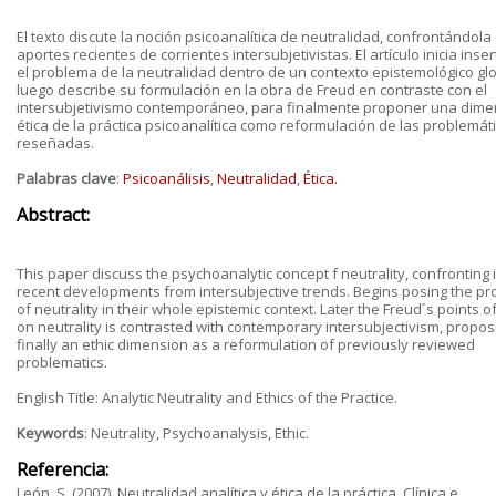
El texto discute la noción psicoanalítica de neutralidad, confrontándola
aportes recientes de corrientes intersubjetivistas. El artículo inicia ins
el problema de la neutralidad dentro de un contexto epistemológico glo
luego describe su formulación en la obra de Freud en contraste con el
intersubjetivismo contemporáneo, para finalmente proponer una dime
ética de la práctica psicoanalítica como reformulación de las problemát
reseñadas.
Palabras clave
:
Psicoanálisis
,
Neutralidad
,
Ética.
Abstract:
This paper discuss the psychoanalytic concept f neutrality, confronting i
recent developments from intersubjective trends. Begins posing the p
of neutrality in their whole epistemic context. Later the Freud´s points o
on neutrality is contrasted with contemporary intersubjectivism, propos
finally an ethic dimension as a reformulation of previously reviewed
problematics.
English Title: Analytic Neutrality and Ethics of the Practice.
Keywords
: Neutrality, Psychoanalysis, Ethic.
Referencia:
León, S. (2007). Neutralidad analítica y ética de la práctica. Clínica e