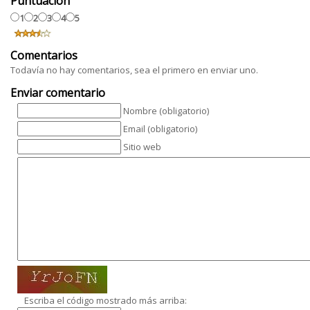
Puntuación
1
2
3
4
5
Comentarios
Todavía no hay comentarios, sea el primero en enviar uno.
Enviar comentario
Nombre (obligatorio)
Email (obligatorio)
Sitio web
Escriba el código mostrado más arriba: