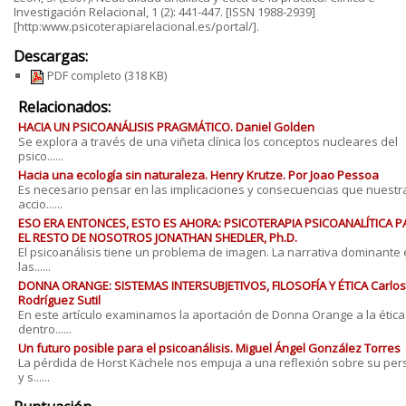
Investigación Relacional, 1 (2): 441-447. [ISSN 1988-2939]
[http:www.psicoterapiarelacional.es/portal/].
Descargas:
PDF completo
(318 KB)
Relacionados:
HACIA UN PSICOANÁLISIS PRAGMÁTICO. Daniel Golden
Se explora a través de una viñeta clínica los conceptos nucleares del
psico......
Hacia una ecología sin naturaleza. Henry Krutze. Por Joao Pessoa
Es necesario pensar en las implicaciones y consecuencias que nuestr
accio......
ESO ERA ENTONCES, ESTO ES AHORA: PSICOTERAPIA PSICOANALÍTICA P
EL RESTO DE NOSOTROS JONATHAN SHEDLER, Ph.D.
El psicoanálisis tiene un problema de imagen. La narrativa dominante
las......
DONNA ORANGE: SISTEMAS INTERSUBJETIVOS, FILOSOFÍA Y ÉTICA Carlos
Rodríguez Sutil
En este artículo examinamos la aportación de Donna Orange a la ética
dentro......
Un futuro posible para el psicoanálisis. Miguel Ángel González Torres
La pérdida de Horst Kächele nos empuja a una reflexión sobre su pe
y s......