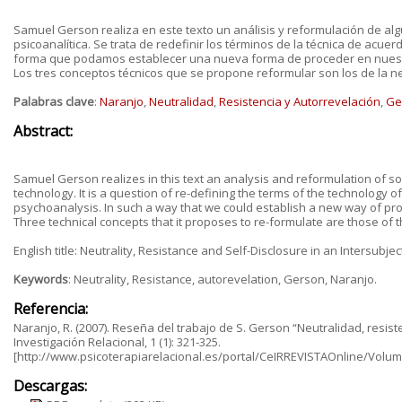
Samuel Gerson realiza en este texto un análisis y reformulación de alg
psicoanalítica. Se trata de redefinir los términos de la técnica de acue
forma que podamos establecer una nueva forma de proceder en nuestro
Los tres conceptos técnicos que se propone reformular son los de la neu
Palabras clave
:
Naranjo
,
Neutralidad
,
Resistencia y Autorrevelación
,
Ge
Abstract:
Samuel Gerson realizes in this text an analysis and reformulation of 
technology. It is a question of re-defining the terms of the technology
psychoanalysis. In such a way that we could establish a new way of proc
Three technical concepts that it proposes to re-formulate are those of t
English title: Neutrality, Resistance and Self-Disclosure in an Intersubje
Keywords
: Neutrality, Resistance, autorevelation, Gerson, Naranjo.
Referencia:
Naranjo, R. (2007). Reseña del trabajo de S. Gerson “Neutralidad, resiste
Investigación Relacional, 1 (1): 321-325.
[http://www.psicoterapiarelacional.es/portal/CeIRREVISTAOnline/Vo
Descargas: