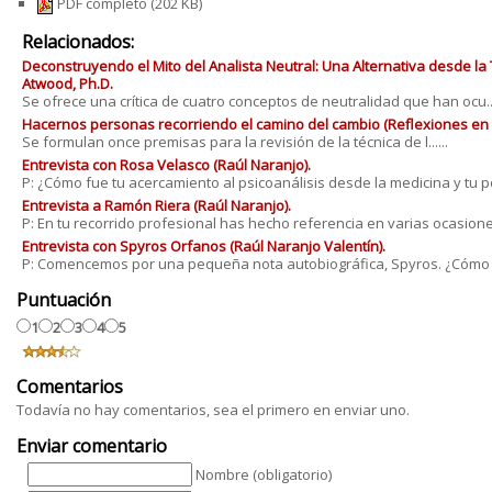
PDF completo
(202 KB)
Relacionados:
Deconstruyendo el Mito del Analista Neutral: Una Alternativa desde la T
Atwood, Ph.D.
Se ofrece una crítica de cuatro conceptos de neutralidad que han ocu...
Hacernos personas recorriendo el camino del cambio (Reflexiones en to
Se formulan once premisas para la revisión de la técnica de l......
Entrevista con Rosa Velasco (Raúl Naranjo).
P: ¿Cómo fue tu acercamiento al psicoanálisis desde la medicina y tu pos
Entrevista a Ramón Riera (Raúl Naranjo).
P: En tu recorrido profesional has hecho referencia en varias ocasiones a
Entrevista con Spyros Orfanos (Raúl Naranjo Valentín).
P: Comencemos por una pequeña nota autobiográfica, Spyros. ¿Cómo fue
Puntuación
1
2
3
4
5
Comentarios
Todavía no hay comentarios, sea el primero en enviar uno.
Enviar comentario
Nombre (obligatorio)