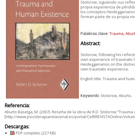
Stolorow, siguiendo sus refle
propia experiencia de pérdida
los conceptos Heideggerianos 
forman parte de su propia viv
Palabras clave
:
Trauma
,
Abur
Abstract:
Stolorow, following his reflec
own experience of traumatic lo
Heideggerianos on the distres
own traumatic experience.
English title: Trauma and hum
Keywords
: Stolorow, Aburto.
Referencia:
Aburto Baselga, M. (2007). Reseña de la obra de R.D. Stolorow “Trauma an
[http://www.psicoterapiarelacional.es/portal/CeIRREVISTAOnline/Volu
Descargas:
PDF completo
(227 KB)