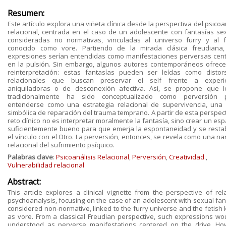
Resumen:
Este artículo explora una viñeta clínica desde la perspectiva del psicoa
relacional, centrada en el caso de un adolescente con fantasías se
consideradas no normativas, vinculadas al universo furry y al f
conocido como vore. Partiendo de la mirada clásica freudiana,
expresiones serían entendidas como manifestaciones perversas cen
en la pulsión. Sin embargo, algunos autores contemporáneos ofrec
reinterpretación: estas fantasías pueden ser leídas como distor
relacionales que buscan preservar el self frente a experie
aniquiladoras o de desconexión afectiva. Así, se propone que 
tradicionalmente ha sido conceptualizado como perversión 
entenderse como una estrategia relacional de supervivencia, una
simbólica de reparación del trauma temprano. A partir de esta perspect
reto clínico no es interpretar moralmente la fantasía, sino crear un esp
suficientemente bueno para que emerja la espontaneidad y se resta
el vínculo con el Otro. La perversión, entonces, se revela como una na
relacional del sufrimiento psíquico.
Palabras clave
:
Psicoanálisis Relacional
,
Perversión
,
Creatividad.
,
Vulnerabilidad relacional
Abstract:
This article explores a clinical vignette from the perspective of rela
psychoanalysis, focusing on the case of an adolescent with sexual fan
considered non-normative, linked to the furry universe and the fetish
as vore. From a classical Freudian perspective, such expressions wo
understood as perverse manifestations centered on the drive. Ho