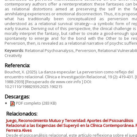
contemporary authors offer a reinterpretation: these fantasies can b
as relational distortions aimed at preserving the self in the f
annihilating experiences or emotional disconnection. Thus, it is propos
what has traditionally been conceptualized as perversion m
understood as a relational survival strategy—a symbolic form of rep
early trauma. Deriving out of this perspective, the clinical challenge is
morally interpret the fantasy, but rather to create a good-enough spa
spontaneity to emerge and for the bond with the Other to be res
Perversion, then, is revealed as a relational narrative of psychic sufferi
Keywords
: Relational Psychoanalysis, Perversion, Relational Vulnerabili
Creativity
Referencia:
Bouchot, X. (2025). La danza especular: La perversion como reflejo del
encuentro relacional. Clínica e Investigación Relacional, 19 (2): 419-431. 
1988-2939] [Recuperado de www.ceir.info ] DOI:
10.21110/19882939.2025.190215
Descargas:
PDF completo
(283 KB)
Relacionados:
Juego, Reconocimiento Mutuo y Terceridad: Aportes del Psicoanálisis
Relacional a las Exigencias del Superyó en la Clínica Contemporánea. 
Ferreira Alves
Desde el psicoanálisis relacional, este artículo reflexiona sobre el juego 