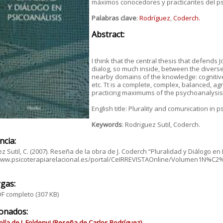
máximos conocedores y practicantes del psi
Palabras clave
:
Rodríguez
,
Coderch.
Abstract:
I think that the central thesis that defends
dialog, so much inside, between the diverse
nearby domains of the knowledge: cognitive
etc. Tt is a complete, complex, balanced, 
practicing maximums of the psychoanalysis 
English title: Plurality and comunication in p
Keywords
: Rodriguez Sutil, Coderch.
ncia:
z Sutil, C. (2007). Reseña de la obra de J. Coderch “Pluralidad y Diálogo en Ps
/www.psicoterapiarelacional.es/portal/CeIRREVISTAOnline/Volumen1N%C
gas:
F completo
(307 KB)
ionados:
lía de L.Foldenyi (Reseña de Carlos Rodríguez).