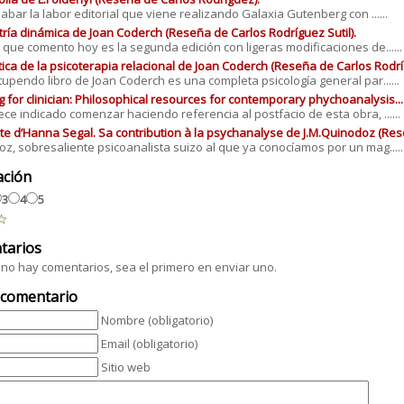
labar la labor editorial que viene realizando Galaxia Gutenberg con ......
tría dinámica de Joan Coderch (Reseña de Carlos Rodríguez Sutil).
 que comento hoy es la segunda edición con ligeras modificaciones de......
tica de la psicoterapia relacional de Joan Coderch (Reseña de Carlos Rodríg
tupendo libro de Joan Coderch es una completa psicología general par......
g for clinician: Philosophical resources for contemporary phychoanalysis.
ce indicado comenzar haciendo referencia al postfacio de esta obra, ......
ute d’Hanna Segal. Sa contribution à la psychanalyse de J.M.Quinodoz (Res
z, sobresaliente psicoanalista suizo al que ya conocíamos por un mag.....
ación
3
4
5
tarios
no hay comentarios, sea el primero en enviar uno.
 comentario
Nombre (obligatorio)
Email (obligatorio)
Sitio web