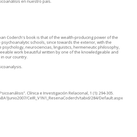
coanálisis en nuestro país.
 Joan Coderch's book is that of the wealth-producing power of the
 psychoanalytic schools, since towards the exterior, with the
 psychology, neurociencias, linguistics, hermeneutic philosophy,
agreeable work beautiful written by one of the knowledgeable and
in our country.
sicoanalysis.
icoanálisis”. Clínica e Investigación Relacional, 1 (1): 294-305.
2%BA1Junio2007/CeIR_V1N1_ResenaCoderch/tabid/284/Default.aspx