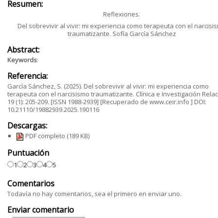
Resumen:
Reflexiones.
Del sobrevivir al vivir: mi experiencia como terapeuta con el narcisi
traumatizante. Sofía García Sánchez
Abstract:
Keywords
:
Referencia:
García Sánchez, S. (2025). Del sobrevivir al vivir: mi experiencia como
terapeuta con el narcisismo traumatizante. Clínica e Investigación Relac
19 (1): 205-209. [ISSN 1988-2939] [Recuperado de www.ceir.info ] DOI:
10.21110/19882939.2025.190116
Descargas:
PDF completo
(189 KB)
Puntuación
1
2
3
4
5
Comentarios
Todavía no hay comentarios, sea el primero en enviar uno.
Enviar comentario