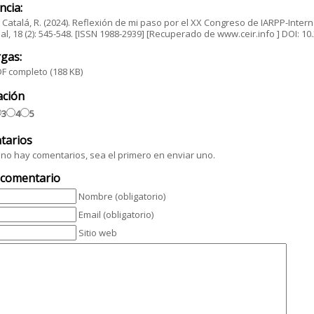
ncia:
Catalá, R. (2024). Reflexión de mi paso por el XX Congreso de IARPP-Interna
al, 18 (2): 545-548. [ISSN 1988-2939] [Recuperado de www.ceir.info ] DOI: 
gas:
F completo
(188 KB)
ación
3
4
5
tarios
no hay comentarios, sea el primero en enviar uno.
 comentario
Nombre (obligatorio)
Email (obligatorio)
Sitio web