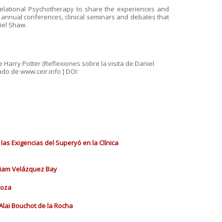
 Relational Psychotherapy to share the experiences and
 annual conferences, clinical seminars and debates that
iel Shaw.
de Harry Potter (Reflexiones sobre la visita de Daniel
ado de www.ceir.info ] DOI:
las Exigencias del Superyó en la Clínica
iriam Velázquez Bay
doza
Alai Bouchot de la Rocha