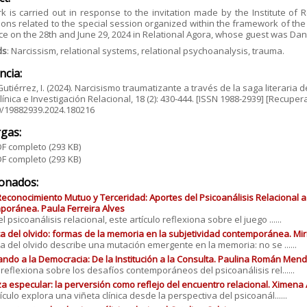
k is carried out in response to the invitation made by the Institute of
ons related to the special session organized within the framework of the
ce on the 28th and June 29, 2024 in Relational Agora, whose guest was Dan
ds
: Narcissism, relational systems, relational psychoanalysis, trauma.
ncia:
Gutiérrez, I. (2024). Narcisismo traumatizante a través de la saga literaria 
línica e Investigación Relacional, 18 (2): 430-444. [ISSN 1988-2939] [Recuper
0/19882939.2024.180216
gas:
F completo
(293 KB)
F completo
(293 KB)
ionados:
Reconocimiento Mutuo y Terceridad: Aportes del Psicoanálisis Relacional a 
oránea. Paula Ferreira Alves
 psicoanálisis relacional, este artículo reflexiona sobre el juego ......
ica del olvido: formas de la memoria en la subjetividad contemporánea. M
ica del olvido describe una mutación emergente en la memoria: no se ......
ando a la Democracia: De la Institución a la Consulta. Paulina Román Men
o reflexiona sobre los desafíos contemporáneos del psicoanálisis rel......
a especular: la perversión como reflejo del encuentro relacional. Ximena 
ículo explora una viñeta clínica desde la perspectiva del psicoanál......