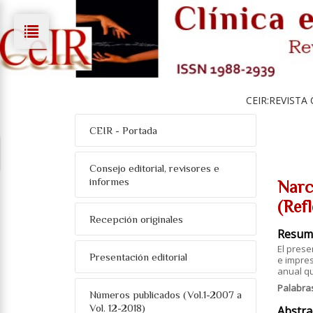
CEIR:REVISTA
CEIR - Portada
Consejo editorial, revisores e
informes
Narc
(Refl
Recepción originales
Resum
El prese
Presentación editorial
e impres
anual qu
Palabra
Números publicados (Vol.1-2007 a
Vol. 12-2018)
Abstra