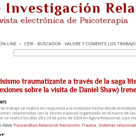
 ON-LINE
CEIR - BUSCADOR - VALORE Y COMENTE LOS TRABAJ
>
isismo traumatizante a través de la saga lit
exiones sobre la visita de Daniel Shaw) Iren
en:
nte trabajo se realiza en respuesta a la invitación hecha desde el Institut
iones relacionadas con la sesión especial organizada en el marco de las 
e se realizó los días 28 y 29 de junio de 2024 en Ágora Relacional, cuyo i
s clave
:
Psicoanálisis Relacional
,
Narcisismo
,
Trauma.
,
Sistemas relacional
ct: