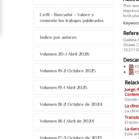
This wor
impressi
CeIR - Buscador - Valore y
took pla
comente los trabajos publicados
Keywor
Refere
Indice por autores
Galilea 
Shaw). C
10.2111
Volumen 20-1 Abril 2026
Descar
PD
Volumen 19-2 Octubre 2025
PD
Relac
Volumen 19-1 Abril 2025
Juego, 
Contemp
Desde el
Volumen 18-2 Octubre de 2024
La clín
La clín
Transit
Volumen 18-1 Abril de 2024
El text
La danz
Este art
Volumen 17-2 Octubre de 2023