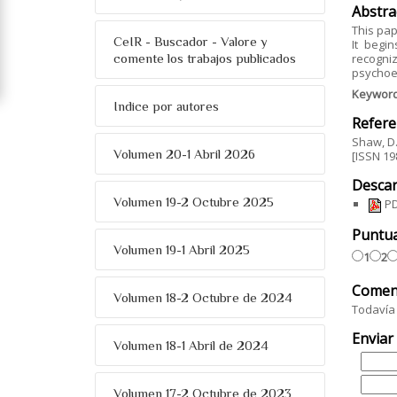
Abstra
This pap
CeIR - Buscador - Valore y
It begi
comente los trabajos publicados
recogni
psychoed
Keywor
Indice por autores
Refere
Shaw, D.
Volumen 20-1 Abril 2026
[ISSN 19
Descar
Volumen 19-2 Octubre 2025
PD
Puntu
Volumen 19-1 Abril 2025
1
2
Comen
Volumen 18-2 Octubre de 2024
Todavía 
Enviar
Volumen 18-1 Abril de 2024
Volumen 17-2 Octubre de 2023