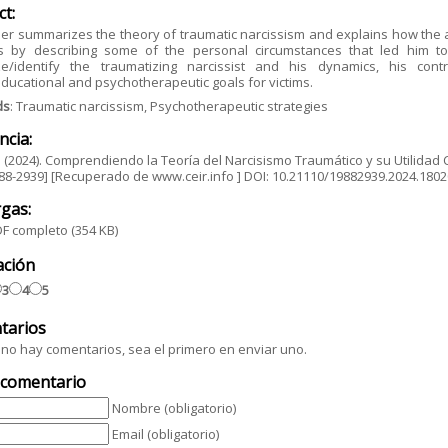
ct:
er summarizes the theory of traumatic narcissism and explains how the auth
ns by describing some of the personal circumstances that led him t
ze/identify the traumatizing narcissist and his dynamics, his contr
ucational and psychotherapeutic goals for victims.
ds
: Traumatic narcissism, Psychotherapeutic strategies
ncia:
 (2024). Comprendiendo la Teoría del Narcisismo Traumático y su Utilidad Clín
88-2939] [Recuperado de www.ceir.info ] DOI: 10.21110/19882939.2024.180
gas:
F completo
(354 KB)
ación
3
4
5
tarios
no hay comentarios, sea el primero en enviar uno.
 comentario
Nombre (obligatorio)
Email (obligatorio)