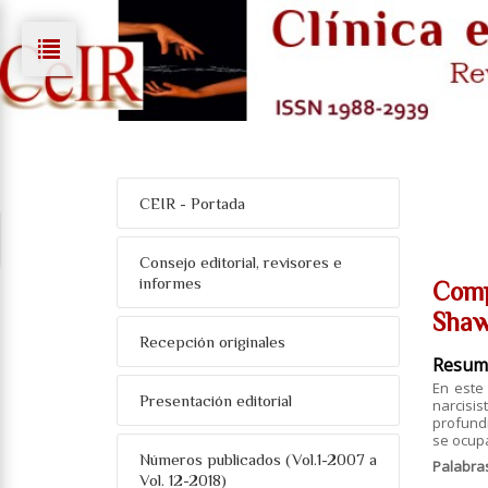
CEIR - Portada
Consejo editorial, revisores e
informes
Comp
Sha
Recepción originales
Resum
En este 
Presentación editorial
narcisi
profundi
se ocupa
Números publicados (Vol.1-2007 a
Palabra
Vol. 12-2018)