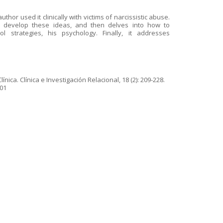
or used it clinically with victims of narcissistic abuse.
o develop these ideas, and then delves into how to
ol strategies, his psychology. Finally, it addresses
ica. Clínica e Investigación Relacional, 18 (2): 209-228.
201