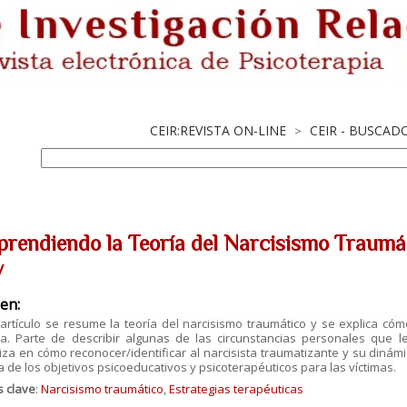
CEIR:REVISTA ON-LINE
CEIR - BUSCAD
>
rendiendo la Teoría del Narcisismo Traumáti
w
en:
artículo se resume la teoría del narcisismo traumático y se explica cómo
sta. Parte de describir algunas de las circunstancias personales que l
za en cómo reconocer/identificar al narcisista traumatizante y su dinámic
 de los objetivos psicoeducativos y psicoterapéuticos para las víctimas.
s clave
:
Narcisismo traumático
,
Estrategias terapéuticas