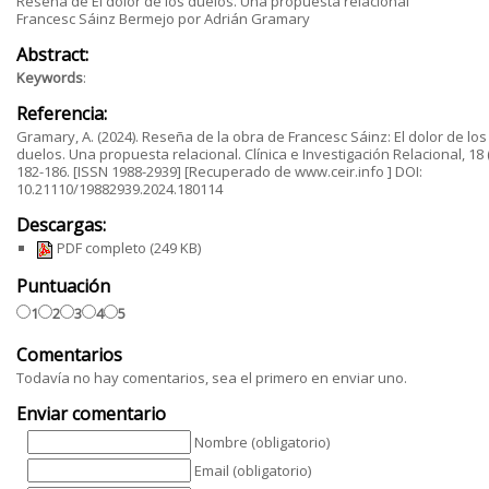
Reseña de El dolor de los duelos. Una propuesta relacional
Francesc Sáinz Bermejo por Adrián Gramary
Abstract:
Keywords
:
Referencia:
Gramary, A. (2024). Reseña de la obra de Francesc Sáinz: El dolor de los
duelos. Una propuesta relacional. Clínica e Investigación Relacional, 18 (
182-186. [ISSN 1988-2939] [Recuperado de www.ceir.info ] DOI:
10.21110/19882939.2024.180114
Descargas:
PDF completo
(249 KB)
Puntuación
1
2
3
4
5
Comentarios
Todavía no hay comentarios, sea el primero en enviar uno.
Enviar comentario
Nombre (obligatorio)
Email (obligatorio)