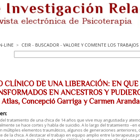
N-LINE
CEIR - BUSCADOR - VALORE Y COMENTE LOS TRABAJO
>
O CLÍNICO DE UNA LIBERACIÓN: EN QU
NSFORMADOS EN ANCESTROS Y PUDIERON
t Atlas, Concepció Garriga y Carmen Aranda
en:
 del tratamiento de una chica de 14 años que vive muy angustiada y atemo
lmente se hace cortes y habla de suicidio. A lo largo del tratamiento –en 
n múltiples elementos traumáticos, algunos de generaciones anteriores,
e de la chica. A destacar el trabajo en equipo amplio entre la terapeuta pri