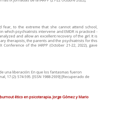
 en las IX Jornadas de la IARPP (21-22 Octubre 2022),
nd fear, to the extreme that she cannot attend school,
 in which psychiatrists intervene and EMDR is practiced -
lyzed and allow an excellent recovery of the girl. It is
ry therapists, the parents and the psychiatrists for this
IX Conference of the IARPP (October 21-22, 2022), gave
o de una liberación: En que los fantasmas fueron
al, 17 (2): 574-595. [ISSN 1988-2939] [Recuperado de
 burnout ético en psicoterapia. Jorge Gómez y Mario