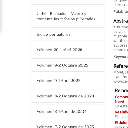
psiquiat
dieron s
Palabra
CeIR - Buscador - Valore y
comente los trabajos publicados
Abstra
It is ab
occasion
Indice por autores
multiple
worth no
success.
Volumen 20-1 Abril 2026
meaning,
Keywor
Volumen 19-2 Octubre 2025
Refere
Molet, L
transfor
Volumen 19-1 Abril 2025
www.ceir
Relac
Volumen 18-2 Octubre de 2024
Compart
Nervi
En este
Volumen 18-1 Abril de 2024
Reelabo
El sigu
El dolo
Volumen 17-2 Octubre de 2023
Esta pre