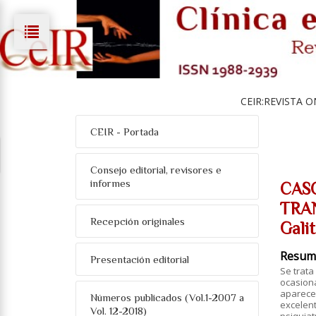
CEIR:REVISTA O
CEIR - Portada
Consejo editorial, revisores e
informes
CAS
TRA
Recepción originales
Gali
Resum
Presentación editorial
Se trata
ocasiona
aparece
Números publicados (Vol.1-2007 a
excelent
Vol. 12-2018)