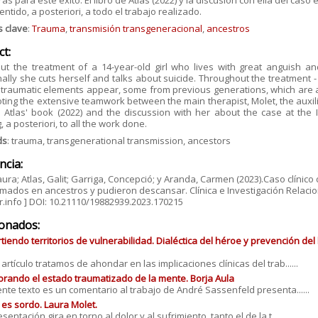
ras para este éxito. El libro de Atlas (2022) y la discusión con ella del caso
entido, a posteriori, a todo el trabajo realizado.
s clave
:
Trauma
,
transmisión transgeneracional
,
ancestros
ct:
out the treatment of a 14-year-old girl who lives with great anguish a
ally she cuts herself and talks about suicide. Throughout the treatment -
 traumatic elements appear, some from previous generations, which are ana
ting the extensive teamwork between the main therapist, Molet, the auxilia
 Atlas' book (2022) and the discussion with her about the case at the 
 a posteriori, to all the work done.
ds
: trauma, transgenerational transmission, ancestors
ncia:
aura; Atlas, Galit; Garriga, Concepció; y Aranda, Carmen (2023).Caso clínic
mados en ancestros y pudieron descansar. Clínica e Investigación Relacion
.info ] DOI: 10.21110/19882939.2023.170215
ionados:
iendo territorios de vulnerabilidad. Dialéctica del héroe y prevención del
 artículo tratamos de ahondar en las implicaciones clínicas del trab......
rando el estado traumatizado de la mente. Borja Aula
iente texto es un comentario al trabajo de André Sassenfeld presenta......
r es sordo. Laura Molet.
sentación gira en torno al dolor y al sufrimiento, tanto el de la t......