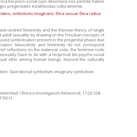
oca bio-psico-social cuyo desenlace nos permite hablar
igos pregenitales establecidas culturalmente.
rativo
,
simbolismo imaginario. Ética sexual. Ética radica
tal-centred femininity and the Kleinian theory of single
nd adult sexuality by drawing on the Freudian concepts of
onfused symbolisation present in the pregenital phase due
cation. Masculinity and femininity do not correspond
ief reflections on the maternal code, the feminine code
 sexuality have to do with a reciprocal bio-psycho-social
ual ethic among human beings, beyond the culturally
ication. Operational symbolism, imaginary symbolism.
inidad. Clínica e Investigación Relacional, 17 (2): 528-
.170213