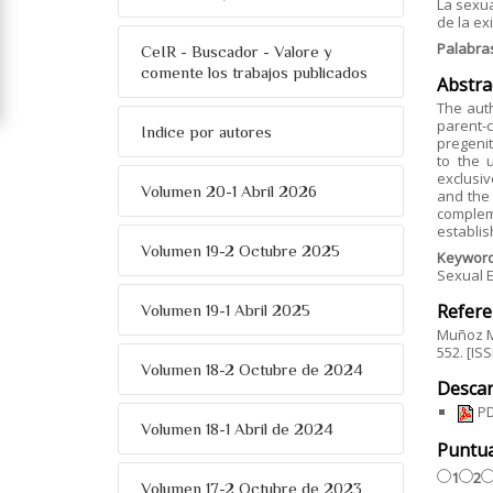
La sexu
de la ex
Palabra
CeIR - Buscador - Valore y
comente los trabajos publicados
Abstra
The auth
parent-c
Indice por autores
pregenit
to the 
exclusiv
Volumen 20-1 Abril 2026
and the 
complem
establis
Volumen 19-2 Octubre 2025
Keywor
Sexual E
Refere
Volumen 19-1 Abril 2025
Muñoz Ma
552. [IS
Volumen 18-2 Octubre de 2024
Descar
PD
Volumen 18-1 Abril de 2024
Puntu
1
2
Volumen 17-2 Octubre de 2023