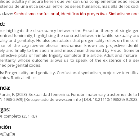
alidad adulta y madura tienen que ver con una complementariedad recípr
istencia de una ética sexual entre los seres humanos, más allá de los cód
s clave
:
Simbolismo confusional
,
identificación proyectiva. Simbolismo ope
ct:
or highlights the discrepancy between the Freudian theory of single geni
entred femininity, highlighting the contrast between infantile sexuality a
ality and genitality. He also postulates that pregenitality relies on the c
use of the cognitive-emotional mechanism known as projective identifi
ely and finally to the sadism and masochism theorised by Freud. Some br
affective plots of female frigidity complete the article. Adult and mature
entarity whose outcome allows us to speak of the existence of a sex
hed pre-genital codes.
ds
: Pregenitality and genitality. Confusional symbolism, projective identif
thics. Radical ethics
ncia:
rtín, F. (2023). Sexualidad femenina. Función materna y trastornos de la fem
SN 1988-2939] [Recuperado de www.ceir.info ] DOI: 10.21110/19882939.2023
gas:
F completo
(351 KB)
ación
3
4
5