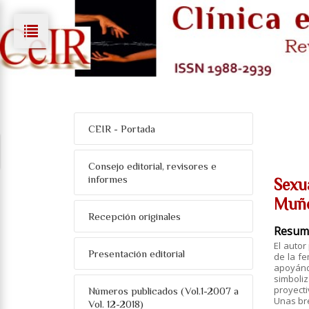
CEIR - Portada
Consejo editorial, revisores e
informes
Sexu
Muño
Recepción originales
Resum
El autor
Presentación editorial
de la fe
apoyánd
simboli
proyect
Números publicados (Vol.1-2007 a
Unas bre
Vol. 12-2018)