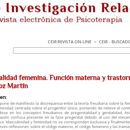
CEIR:REVISTA ON-LINE
CEIR - BUSCAD
>
alidad femenina. Función materna y trastorn
z Martín
en:
 pone de manifiesto la discrepancia entre la teoría freudiana sobre la fem
minidad centrada sobre el progenitor único, poniendo de relieve el contr
ose en los conceptos freudianos de pregenitalidad y genitalidad. As
zación confusa presente en la fase pregenital debido al uso del mecan
iva. Masculinidad y feminidad no se corresponden exclusiva y finalment
ves reflexiones sobre el código materno, el código femenino y las tramas 