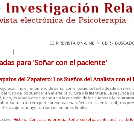
CEIR:REVISTA ON-LINE
CEIR - BUSCAD
>
adas para 'Soñar con el paciente'
apatos del Zapatero: Los Sueños del Analista con el
bajo examina el fenómeno de soñar con el paciente tanto desde un nivel t
 del “uso de los sueños” en el arte, la cultura y la literatura. La segunda
 Bion, Zwiebel y otros respecto a la cuestión de los sueños y la contratr
s abordada. La tercera parte presenta una viñeta clínica en la cual, tras p
. El trabajo concluye con los comentarios finales.
s clave:
Histeria
,
Contratransferencia
,
Soñar con el paciente
,
análisis de l