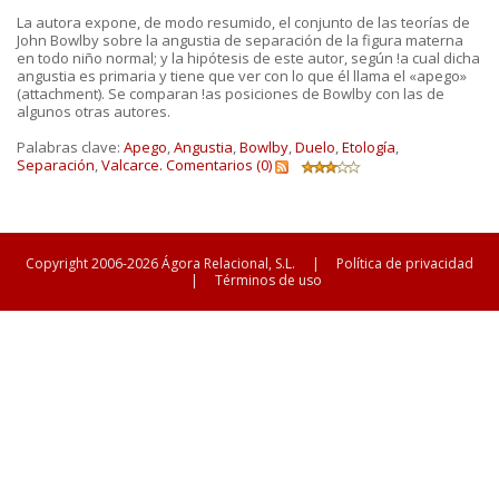
La autora expone, de modo resumido, el conjunto de las teorías de
John Bowlby sobre la angustia de separación de la figura materna
en todo niño normal; y la hipótesis de este autor, según !a cual dicha
angustia es primaria y tiene que ver con lo que él llama el «apego»
(attachment). Se comparan !as posiciones de Bowlby con las de
algunos otras autores.
Palabras clave:
Apego
,
Angustia
,
Bowlby
,
Duelo
,
Etología
,
Separación
,
Valcarce.
Comentarios (0)
Copyright 2006-2026 Ágora Relacional, S.L.
|
Política de privacidad
|
Términos de uso