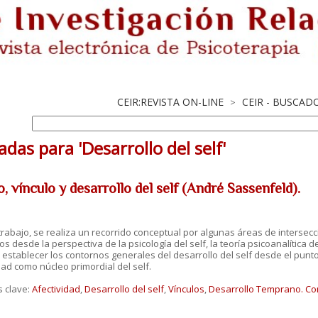
CEIR:REVISTA ON-LINE
CEIR - BUSCAD
>
adas para 'Desarrollo del self'
, vínculo y desarrollo del self (André Sassenfeld).
trabajo, se realiza un recorrido conceptual por algunas áreas de intersecci
s desde la perspectiva de la psicología del self, la teoría psicoanalítica de
 establecer los contornos generales del desarrollo del self desde el punto 
dad como núcleo primordial del self.
s clave:
Afectividad
,
Desarrollo del self
,
Vínculos
,
Desarrollo Temprano.
Co