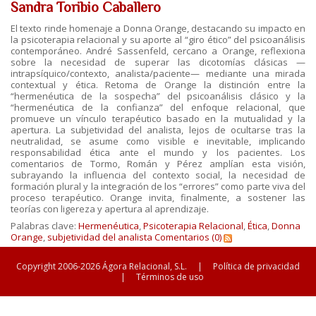
Sandra Toribio Caballero
El texto rinde homenaje a Donna Orange, destacando su impacto en
la psicoterapia relacional y su aporte al “giro ético” del psicoanálisis
contemporáneo. André Sassenfeld, cercano a Orange, reflexiona
sobre la necesidad de superar las dicotomías clásicas —
intrapsíquico/contexto, analista/paciente— mediante una mirada
contextual y ética. Retoma de Orange la distinción entre la
“hermenéutica de la sospecha” del psicoanálisis clásico y la
“hermenéutica de la confianza” del enfoque relacional, que
promueve un vínculo terapéutico basado en la mutualidad y la
apertura. La subjetividad del analista, lejos de ocultarse tras la
neutralidad, se asume como visible e inevitable, implicando
responsabilidad ética ante el mundo y los pacientes. Los
comentarios de Tormo, Román y Pérez amplían esta visión,
subrayando la influencia del contexto social, la necesidad de
formación plural y la integración de los “errores” como parte viva del
proceso terapéutico. Orange invita, finalmente, a sostener las
teorías con ligereza y apertura al aprendizaje.
Palabras clave:
Hermenéutica
,
Psicoterapia Relacional
,
Ética
,
Donna
Orange
,
subjetividad del analista
Comentarios (0)
Copyright 2006-2026 Ágora Relacional, S.L.
|
Política de privacidad
|
Términos de uso