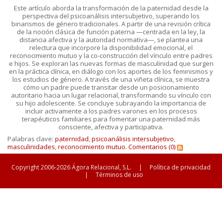
Este artículo aborda la transformación de la paternidad desde la
perspectiva del psicoanálisis intersubjetivo, superando los
binarismos de género tradicionales. A partir de una revisión crítica
de la noción clásica de función paterna —centrada en la ley, la
distancia afectiva y la autoridad normativa—, se plantea una
relectura que incorpore la disponibilidad emocional, el
reconocimiento mutuo y la co-construcción del vínculo entre padres
e hijos. Se exploran las nuevas formas de masculinidad que surgen
en la práctica clínica, en diálogo con los aportes de los feminismos y
los estudios de género. A través de una viñeta clínica, se muestra
cómo un padre puede transitar desde un posicionamiento
autoritario hacia un lugar relacional, transformando su vínculo con
su hijo adolescente. Se concluye subrayando la importancia de
incluir activamente a los padres varones en los procesos
terapéuticos familiares para fomentar una paternidad más
consciente, afectiva y participativa.
Palabras clave:
paternidad
,
psicoanálisis intersubjetivo
,
masculinidades
,
reconocimiento mutuo.
Comentarios (0)
Copyright 2006-2026 Ágora Relacional, S.L.
|
Política de privacidad
|
Términos de uso