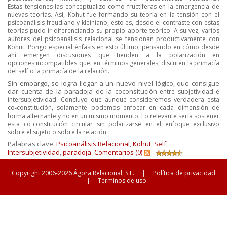
Estas
tensiones las conceptualizo como fructíferas en la emergencia de
nuevas teorías. Así, Kohut fue
formando su teoría en la tensión con el
psicoanálisis freudiano y kleiniano, esto es, desde el
contraste con estas
teorías pudo ir diferenciando su propio aporte teórico. A su vez, varios
autores
del psicoanálisis relacional se tensionan productivamente con
Kohut. Pongo especial énfasis en esto
último, pensando en cómo desde
ahí emergen discusiones que tienden a la polarización en
opciones
incompatibles que, en términos generales, discuten la primacía
del self o la primacía de la relación.
Sin embargo, se logra llegar a un nuevo nivel lógico, que consigue
dar cuenta de la paradoja de la coconsitución
entre subjetividad e
intersubjetividad. Concluyo que aunque consideremos verdadera
esta
co‐constitución, solamente podemos enfocar en cada dimensión de
forma alternante y no en
un mismo momento. Lo relevante sería sostener
esta co‐constitución circular sin polarizarse en el
enfoque exclusivo
sobre el sujeto o sobre la relación.
Palabras clave:
Psicoanálisis Relacional
,
Kohut
,
Self
,
Intersubjetividad
,
paradoja.
Comentarios (0)
Copyright 2006-2026 Ágora Relacional, S.L.
|
Política de privacidad
|
Términos de uso