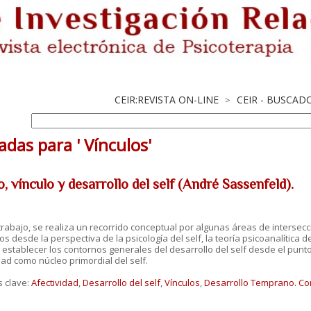
CEIR:REVISTA ON-LINE
CEIR - BUSCAD
>
adas para ' Vínculos'
, vínculo y desarrollo del self (André Sassenfeld).
trabajo, se realiza un recorrido conceptual por algunas áreas de intersecci
s desde la perspectiva de la psicología del self, la teoría psicoanalítica de
 establecer los contornos generales del desarrollo del self desde el punto 
dad como núcleo primordial del self.
s clave:
Afectividad
,
Desarrollo del self
,
Vínculos
,
Desarrollo Temprano.
Co