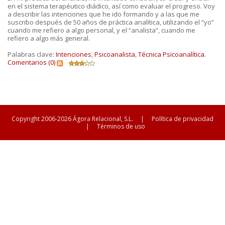
en el sistema terapéutico diádico, así como evaluar el progreso. Voy
a describir las intenciones que he ido formando y a las que me
suscribo después de 50 años de práctica analítica, utilizando el “yo”
cuando me refiero a algo personal, y el “analista”, cuando me
refiero a algo más general.
Palabras clave:
Intenciones
,
Psicoanalista
,
Técnica Psicoanalítica.
Comentarios (0)
Copyright 2006-2026 Ágora Relacional, S.L.
|
Política de privacidad
|
Términos de uso