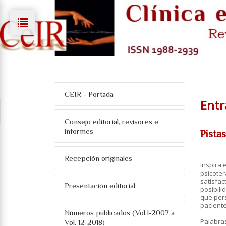
CEIR - Portada
Entr
Consejo editorial, revisores e
informes
Pista
Recepción originales
Inspira 
psicoter
satisfac
Presentación editorial
posibili
que pers
paciente
Números publicados (Vol.1-2007 a
Palabra
Vol. 12-2018)