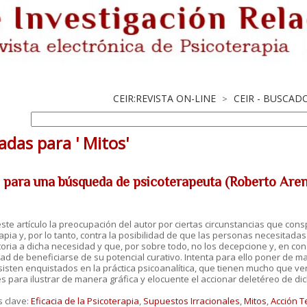
CEIR:REVISTA ON-LINE
CEIR - BUSCAD
>
adas para ' Mitos'
s para una búsqueda de psicoterapeuta (Roberto Aren
este artículo la preocupación del autor por ciertas circunstancias que cons
apia y, por lo tanto, contra la posibilidad de que las personas necesitad
toria a dicha necesidad y que, por sobre todo, no los decepcione y, en cons
dad de beneficiarse de su potencial curativo. Intenta para ello poner de 
isten enquistados en la práctica psicoanalítica, que tienen mucho que ver 
s para ilustrar de manera gráfica y elocuente el accionar deletéreo de d
s clave:
Eficacia de la Psicoterapia
,
Supuestos Irracionales
,
Mitos
,
Acción T