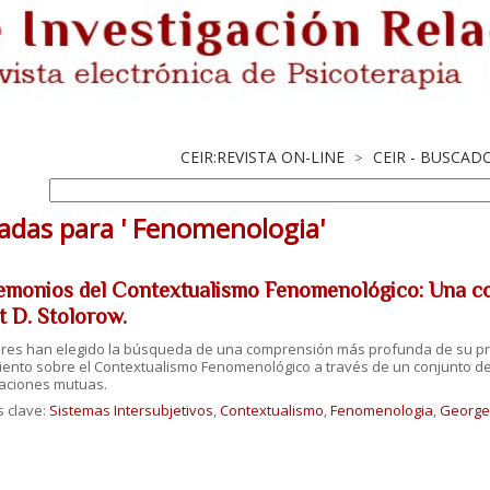
CEIR:REVISTA ON-LINE
CEIR - BUSCAD
>
adas para ' Fenomenologia'
emonios del Contextualismo Fenomenológico: Una c
t D. Stolorow.
ores han elegido la búsqueda de una comprensión más profunda de su p
ento sobre el Contextualismo Fenomenológico a través de un conjunto d
aciones mutuas.
s clave:
Sistemas Intersubjetivos
,
Contextualismo
,
Fenomenologia
,
George