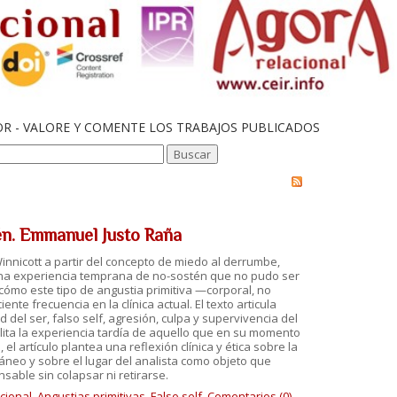
OR - VALORE Y COMENTE LOS TRABAJOS PUBLICADOS
tén. Emmanuel Justo Raña
nnicott a partir del concepto de miedo al derrumbe,
 una experiencia temprana de no-sostén que no pudo ser
 cómo este tipo de angustia primitiva —corporal, no
e frecuencia en la clínica actual. El texto articula
del ser, falso self, agresión, culpa y supervivencia del
lita la experiencia tardía de aquello que en su momento
 artículo plantea una reflexión clínica y ética sobre la
áneo y sobre el lugar del analista como objeto que
able sin colapsar ni retirarse.
acional
,
Angustias primitivas
,
Falso self.
Comentarios (0)