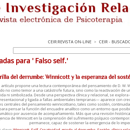
CEIR:REVISTA ON-LINE
CEIR - BUSCAD
>
das para ' Falso self.'
orilla del derrumbe: Winnicott y la esperanza del sos
 artículo propone una lectura contemporánea del pensamiento de D. W. Wi
do no como temor a una catástrofe futura, sino como la reactivación de
vida ni simbolizada. Desde una perspectiva clínica y relacional, se explora
resentacional y ligada a fallas ambientales tempranas— aparece con crecient
s centrales del pensamiento winnicottiano, tales como sostén, continuidad 
 para pensar la función del encuadre analítico como un entorno que posibi
umático por ausencia de acompañamiento. Más que una revisión histórica, el
gencia de Winnicott en la comprensión del sufrimiento psíquico contempor
permanece, capaz de sostener la emergencia de lo impens
s clave:
Winnicott
,
Self
,
Creatividad
,
miedo al derrumbe
,
Sostén
,
clínica rel