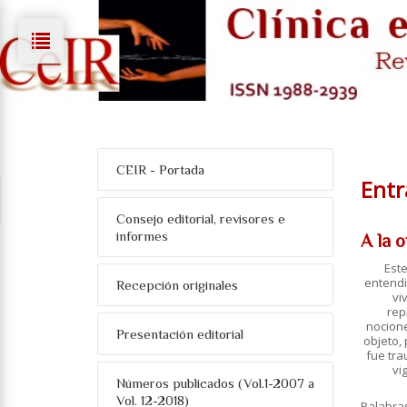
CEIR - Portada
Entra
Consejo editorial, revisores e
informes
A la 
Este
entendi
Recepción originales
vi
rep
nocione
Presentación editorial
objeto,
fue tra
vi
Números publicados (Vol.1-2007 a
Vol. 12-2018)
Palabra