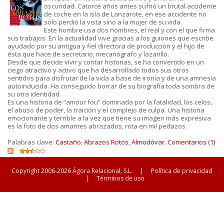
oscuridad. Catorce años antes sufrió un brutal accidente
de coche en la isla de Lanzarote, en ese accidente no
sólo perdió la vista sino a la mujer de su vida.
Este hombre usa dos nombres, el real y con el que firma
sus trabajos. En la actualidad vive gracias a los guiones que escribe
ayudado por su antigua y fiel directora de producción y el hijo de
ésta que hace de secretario, mecanógrafo y lazarillo.
Desde que decide vivir y contar historias, se ha convertido en un
ciego atractivo y activo que ha desarrollado todos sus otros
sentidos para disfrutar de la vida a base de ironía y de una amnesia
autoinducida. Ha conseguido borrar de su biografía toda sombra de
su otra identidad.
Es una historia de “amour fou” dominada por la fatalidad, los celos,
el abuso de poder, la traición y el complejo de culpa. Una historia
emocionante y terrible a la vez que tiene su imagen más expresiva
es la foto de dos amantes abrazados, rota en mil pedazos.
Palabras clave:
Castaño
,
Abrazos Rotos
,
Almodóvar.
Comentarios (1)
Copyright 2006-2026 Ágora Relacional, S.L.
|
Política de privacidad
|
Términos de uso