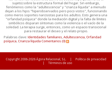
sujeto) sobre la estructura formal del hogar. Sin embargo,
fenómenos como la "adultescencia" y "crianza líquida" a menudo
dejan a los hijos "hiperobservados pero poco vistos", funcionando
como meros soportes narcisistas para los adultos. Esto genera una
"orfandad psíquica" donde la mediación digital y la falta de límites
simbólicos disparan síntomas como la violencia o el vacío de la
soledad. La terapia surge, entonces, como un espacio transicional
para restaurar el deseo y el relato propio.
Palabras clave:
Identidades familiares
,
Adultescencia
,
Orfandad
psíquica
,
Crianza líquida
Comentarios (0)
Copyright 2006-2026 Ágora Relacional, S.L.
|
Política de privacidad
|
Términos de uso