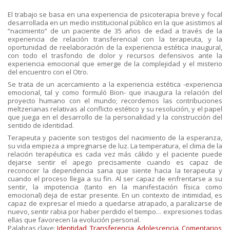
El trabajo se basa en una experiencia de psicoterapia breve y focal
desarrollada en un medio institucional público en la que asistimos al
“nacimiento” de un paciente de 35 años de edad a través de la
experiencia de relación transferencial con la terapeuta, y la
oportunidad de reelaboración de la experiencia estética inaugural,
con todo el trasfondo de dolor y recursos defensivos ante la
experiencia emocional que emerge de la complejidad y el misterio
del encuentro con el Otro.
Se trata de un acercamiento a la experiencia estética -experiencia
emocional, tal y como formuló Bion- que inaugura la relación del
proyecto humano con el mundo; recordemos las contribuciones
meltzerianas relativas al conflicto estético y su resolución, y el papel
que juega en el desarrollo de la personalidad y la construcción del
sentido de identidad.
Terapeuta y paciente son testigos del nacimiento de la esperanza,
su vida empieza a impregnarse de luz. La temperatura, el clima de la
relación terapéutica es cada vez más cálido y el paciente puede
dejarse sentir el apego precisamente cuando es capaz de
reconocer la dependencia sana que siente hacia la terapeuta y
cuando el proceso llega a su fin. Al ser capaz de enfrentarse a su
sentir, la impotencia (tanto en la manifestación física como
emocional) deja de estar presente. En un contexto de intimidad, es
capaz de expresar el miedo a quedarse atrapado, a paralizarse de
nuevo, sentir rabia por haber perdido el tiempo… expresiones todas
ellas que favorecen la evolución personal.
Palabras clave:
Identidad
,
Transferencia
,
Adolescencia.
Comentarios