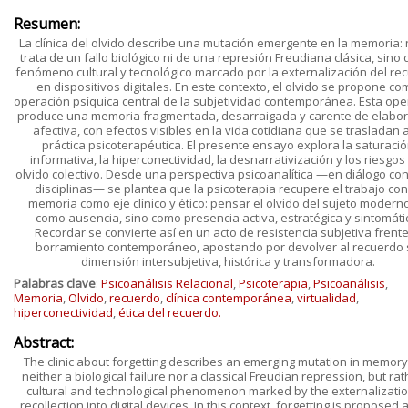
Resumen:
La clínica del olvido describe una mutación emergente en la memoria:
trata de un fallo biológico ni de una represión Freudiana clásica, sino
fenómeno cultural y tecnológico marcado por la externalización del re
en dispositivos digitales. En este contexto, el olvido se propone co
operación psíquica central de la subjetividad contemporánea. Esta ope
produce una memoria fragmentada, desarraigada y carente de elabor
afectiva, con efectos visibles en la vida cotidiana que se trasladan a
práctica psicoterapéutica. El presente ensayo explora la saturaci
informativa, la hiperconectividad, la desnarrativización y los riesgos
olvido colectivo. Desde una perspectiva psicoanalítica —en diálogo con
disciplinas— se plantea que la psicoterapia recupere el trabajo con
memoria como eje clínico y ético: pensar el olvido del sujeto modern
como ausencia, sino como presencia activa, estratégica y sintomáti
Recordar se convierte así en un acto de resistencia subjetiva frente
borramiento contemporáneo, apostando por devolver al recuerdo 
dimensión intersubjetiva, histórica y transformadora.
Palabras clave
:
Psicoanálisis Relacional
,
Psicoterapia
,
Psicoanálisis
,
Memoria
,
Olvido
,
recuerdo
,
clínica contemporánea
,
virtualidad
,
hiperconectividad
,
ética del recuerdo.
Abstract:
The clinic about forgetting describes an emerging mutation in memory: 
neither a biological failure nor a classical Freudian repression, but rat
cultural and technological phenomenon marked by the externalizatio
recollection into digital devices. In this context, forgetting is proposed 