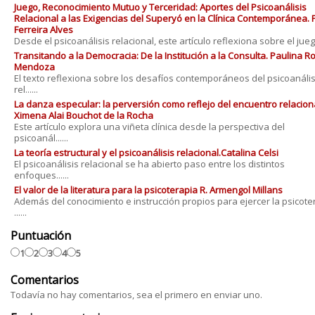
Juego, Reconocimiento Mutuo y Terceridad: Aportes del Psicoanálisis
Relacional a las Exigencias del Superyó en la Clínica Contemporánea. 
Ferreira Alves
Desde el psicoanálisis relacional, este artículo reflexiona sobre el juego 
Transitando a la Democracia: De la Institución a la Consulta. Paulina 
Mendoza
El texto reflexiona sobre los desafíos contemporáneos del psicoanális
rel......
La danza especular: la perversión como reflejo del encuentro relaciona
Ximena Alai Bouchot de la Rocha
Este artículo explora una viñeta clínica desde la perspectiva del
psicoanál......
La teoría estructural y el psicoanálisis relacional.Catalina Celsi
El psicoanálisis relacional se ha abierto paso entre los distintos
enfoques......
El valor de la literatura para la psicoterapia R. Armengol Millans
Además del conocimiento e instrucción propios para ejercer la psicote
......
Puntuación
1
2
3
4
5
Comentarios
Todavía no hay comentarios, sea el primero en enviar uno.