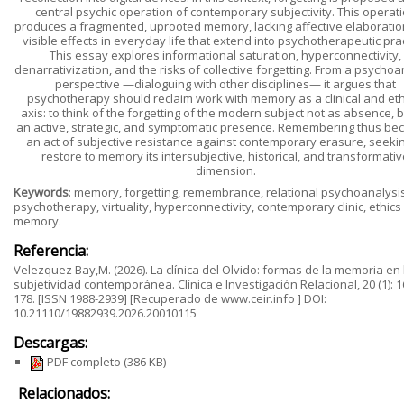
central psychic operation of contemporary subjectivity. This operat
produces a fragmented, uprooted memory, lacking affective elaboration
visible effects in everyday life that extend into psychotherapeutic prac
This essay explores informational saturation, hyperconnectivity,
denarrativization, and the risks of collective forgetting. From a psychoa
perspective —dialoguing with other disciplines— it argues that
psychotherapy should reclaim work with memory as a clinical and eth
axis: to think of the forgetting of the modern subject not as absence, b
an active, strategic, and symptomatic presence. Remembering thus b
an act of subjective resistance against contemporary erasure, seekin
restore to memory its intersubjective, historical, and transformati
dimension.
Keywords
: memory, forgetting, remembrance, relational psychoanalysis
psychotherapy, virtuality, hyperconnectivity, contemporary clinic, ethics
memory.
Referencia:
Velezquez Bay,M. (2026). La clínica del Olvido: formas de la memoria en 
subjetividad contemporánea. Clínica e Investigación Relacional, 20 (1): 1
178. [ISSN 1988-2939] [Recuperado de www.ceir.info ] DOI:
10.21110/19882939.2026.20010115
Descargas:
PDF completo
(386 KB)
Relacionados: