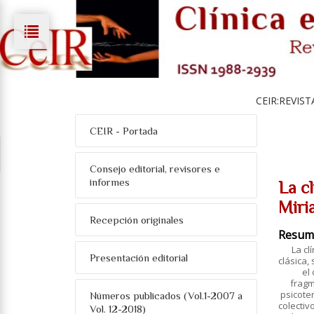
CEIR:REVIST
CEIR - Portada
Consejo editorial, revisores e
informes
La c
Miri
Recepción originales
Resum
La cl
Presentación editorial
clásica,
el
fragm
psicoter
Números publicados (Vol.1-2007 a
colectiv
Vol. 12-2018)