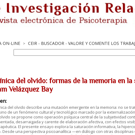
A ON-LINE
CEIR - BUSCADOR - VALORE Y COMENTE LOS TRAB
>
línica del olvido: formas de la memoria en l
am Velázquez Bay
en:
ínica del olvido describe una mutación emergente en la memoria: no se tra
 sino de un fenómeno cultural y tecnológico marcado por la externalización 
 olvido se propone como operación psíquica central de la subjetividad 
entada, desarraigada y carente de elaboración afectiva, con efectos visibl
apéutica. El presente ensayo explora la saturación informativa, la hipercon
o. Desde una perspectiva psicoanalítica —en diálogo con otras disciplinas