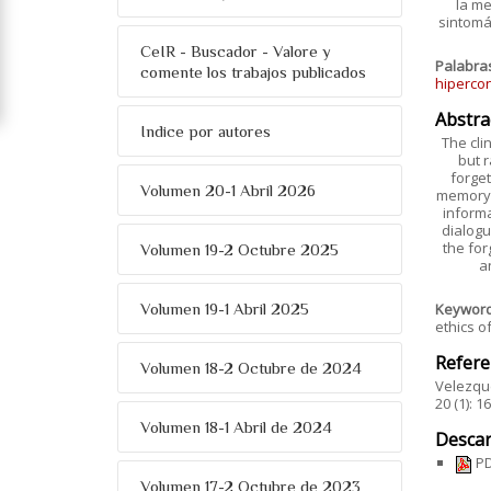
la me
sintomá
CeIR - Buscador - Valore y
Palabra
comente los trabajos publicados
hiperco
Abstra
Indice por autores
The cli
but r
forget
Volumen 20-1 Abril 2026
memory, 
informa
dialogu
the for
Volumen 19-2 Octubre 2025
a
Volumen 19-1 Abril 2025
Keywor
ethics o
Refere
Volumen 18-2 Octubre de 2024
Velezque
20 (1): 
Volumen 18-1 Abril de 2024
Descar
PD
Volumen 17-2 Octubre de 2023