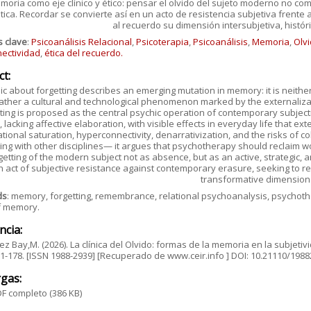
moria como eje clínico y ético: pensar el olvido del sujeto moderno no co
tica. Recordar se convierte así en un acto de resistencia subjetiva fren
al recuerdo su dimensión intersubjetiva, histó
s clave
:
Psicoanálisis Relacional
,
Psicoterapia
,
Psicoanálisis
,
Memoria
,
Olv
nectividad
,
ética del recuerdo.
ct:
nic about forgetting describes an emerging mutation in memory: it is neither
ather a cultural and technological phenomenon marked by the externalization
ting is proposed as the central psychic operation of contemporary subjec
lacking affective elaboration, with visible effects in everyday life that e
tional saturation, hyperconnectivity, denarrativization, and the risks of c
ing with other disciplines— it argues that psychotherapy should reclaim wor
getting of the modern subject not as absence, but as an active, strateg
n act of subjective resistance against contemporary erasure, seeking to res
transformative dimension
ds
: memory, forgetting, remembrance, relational psychoanalysis, psychother
f memory.
ncia:
z Bay,M. (2026). La clínica del Olvido: formas de la memoria en la subjeti
161-178. [ISSN 1988-2939] [Recuperado de www.ceir.info ] DOI: 10.21110/19
gas:
F completo
(386 KB)