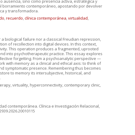
mo ausencia, sino como presencia activa, estratégica y
te al borramiento contemporáneo, apostando por devolver
rica y transformadora.
ido
,
recuerdo
,
clínica contemporánea
,
virtualidad
,
 a biological failure nor a classical Freudian repression,
 of recollection into digital devices. In this context,
tivity. This operation produces a fragmented, uprooted
xtend into psychotherapeutic practice. This essay explores
ollective forgetting. From a psychoanalytic perspective —
k with memory as a clinical and ethical axis: to think of
ic, and symptomatic presence. Remembering thus becomes
tore to memory its intersubjective, historical, and
.
apy, virtuality, hyperconnectivity, contemporary clinic,
vidad contemporánea. Clínica e Investigación Relacional,
882939.2026.20010115