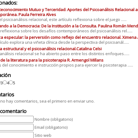
ionados:
Reconocimiento Mutuo y Terceridad: Aportes del Psicoanálisis Relacional a 
oránea. Paula Ferreira Alves
 psicoanálisis relacional, este artículo reflexiona sobre el juego ......
ando a la Democracia: De la Institución a la Consulta. Paulina Román Men
o reflexiona sobre los desafíos contemporáneos del psicoanálisis rel......
a especular: la perversión como reflejo del encuentro relacional. Ximena 
ículo explora una viñeta clínica desde la perspectiva del psicoanál......
a estructural y el psicoanálisis relacional.Catalina Celsi
oanálisis relacional se ha abierto paso entre los distintos enfoques......
r de la literatura para la psicoterapia R. Armengol Millans
del conocimiento e instrucción propios para ejercer la psicoterapia ......
ación
3
4
5
tarios
no hay comentarios, sea el primero en enviar uno.
 comentario
Nombre (obligatorio)
Email (obligatorio)
Sitio web