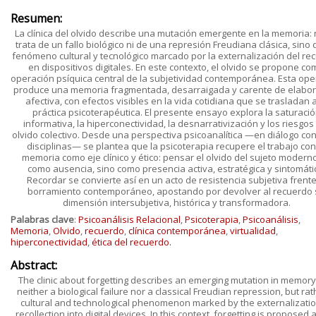
Resumen:
La clínica del olvido describe una mutación emergente en la memoria:
trata de un fallo biológico ni de una represión Freudiana clásica, sino
fenómeno cultural y tecnológico marcado por la externalización del re
en dispositivos digitales. En este contexto, el olvido se propone co
operación psíquica central de la subjetividad contemporánea. Esta ope
produce una memoria fragmentada, desarraigada y carente de elabor
afectiva, con efectos visibles en la vida cotidiana que se trasladan a
práctica psicoterapéutica. El presente ensayo explora la saturaci
informativa, la hiperconectividad, la desnarrativización y los riesgos
olvido colectivo. Desde una perspectiva psicoanalítica —en diálogo con
disciplinas— se plantea que la psicoterapia recupere el trabajo con
memoria como eje clínico y ético: pensar el olvido del sujeto modern
como ausencia, sino como presencia activa, estratégica y sintomáti
Recordar se convierte así en un acto de resistencia subjetiva frente
borramiento contemporáneo, apostando por devolver al recuerdo 
dimensión intersubjetiva, histórica y transformadora.
Palabras clave
:
Psicoanálisis Relacional
,
Psicoterapia
,
Psicoanálisis
,
Memoria
,
Olvido
,
recuerdo
,
clínica contemporánea
,
virtualidad
,
hiperconectividad
,
ética del recuerdo.
Abstract:
The clinic about forgetting describes an emerging mutation in memory: 
neither a biological failure nor a classical Freudian repression, but rat
cultural and technological phenomenon marked by the externalizatio
recollection into digital devices. In this context, forgetting is proposed 