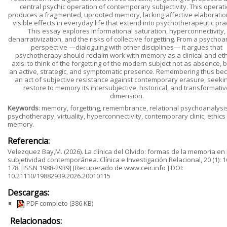
central psychic operation of contemporary subjectivity. This operat
produces a fragmented, uprooted memory, lacking affective elaboration
visible effects in everyday life that extend into psychotherapeutic prac
This essay explores informational saturation, hyperconnectivity,
denarrativization, and the risks of collective forgetting. From a psychoa
perspective —dialoguing with other disciplines— it argues that
psychotherapy should reclaim work with memory as a clinical and eth
axis: to think of the forgetting of the modern subject not as absence, b
an active, strategic, and symptomatic presence. Remembering thus b
an act of subjective resistance against contemporary erasure, seekin
restore to memory its intersubjective, historical, and transformati
dimension.
Keywords
: memory, forgetting, remembrance, relational psychoanalysis
psychotherapy, virtuality, hyperconnectivity, contemporary clinic, ethics
memory.
Referencia:
Velezquez Bay,M. (2026). La clínica del Olvido: formas de la memoria en 
subjetividad contemporánea. Clínica e Investigación Relacional, 20 (1): 1
178. [ISSN 1988-2939] [Recuperado de www.ceir.info ] DOI:
10.21110/19882939.2026.20010115
Descargas:
PDF completo
(386 KB)
Relacionados: