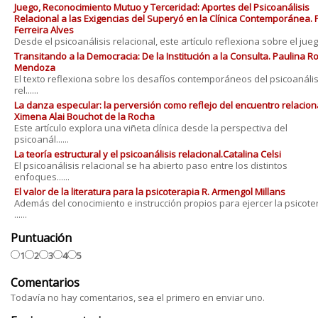
Juego, Reconocimiento Mutuo y Terceridad: Aportes del Psicoanálisis
Relacional a las Exigencias del Superyó en la Clínica Contemporánea. 
Ferreira Alves
Desde el psicoanálisis relacional, este artículo reflexiona sobre el juego 
Transitando a la Democracia: De la Institución a la Consulta. Paulina 
Mendoza
El texto reflexiona sobre los desafíos contemporáneos del psicoanális
rel......
La danza especular: la perversión como reflejo del encuentro relaciona
Ximena Alai Bouchot de la Rocha
Este artículo explora una viñeta clínica desde la perspectiva del
psicoanál......
La teoría estructural y el psicoanálisis relacional.Catalina Celsi
El psicoanálisis relacional se ha abierto paso entre los distintos
enfoques......
El valor de la literatura para la psicoterapia R. Armengol Millans
Además del conocimiento e instrucción propios para ejercer la psicote
......
Puntuación
1
2
3
4
5
Comentarios
Todavía no hay comentarios, sea el primero en enviar uno.