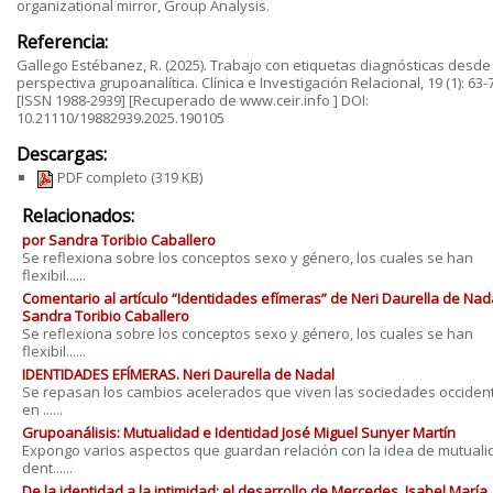
organizational mirror, Group Analysis.
Referencia:
Gallego Estébanez, R. (2025). Trabajo con etiquetas diagnósticas desd
perspectiva grupoanalítica. Clínica e Investigación Relacional, 19 (1): 63-
[ISSN 1988-2939] [Recuperado de www.ceir.info ] DOI:
10.21110/19882939.2025.190105
Descargas:
PDF completo
(319 KB)
Relacionados:
por Sandra Toribio Caballero
Se reflexiona sobre los conceptos sexo y género, los cuales se han
flexibil......
Comentario al artículo “Identidades efímeras” de Neri Daurella de Nada
Sandra Toribio Caballero
Se reflexiona sobre los conceptos sexo y género, los cuales se han
flexibil......
IDENTIDADES EFÍMERAS. Neri Daurella de Nadal
Se repasan los cambios acelerados que viven las sociedades occiden
en ......
Grupoanálisis: Mutualidad e Identidad José Miguel Sunyer Martín
Expongo varios aspectos que guardan relación con la idea de mutuali
dent......
De la identidad a la intimidad: el desarrollo de Mercedes. Isabel María