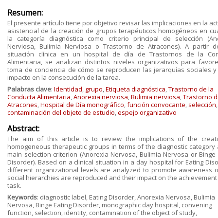
Resumen:
El presente artículo tiene por objetivo revisar las implicaciones en la ac
asistencial de la creación de grupos terapéuticos homogéneos en cu
la categoría diagnóstica como criterio principal de selección (An
Nerviosa, Bulimia Nerviosa o Trastorno de Atracones). A partir 
situación clínica en un hospital de día de Trastornos de la Co
Alimentaria, se analizan distintos niveles organizativos para favore
toma de conciencia de cómo se reproducen las jerarquías sociales y
impacto en la consecución de la tarea.
Palabras clave
:
Identidad
,
grupo
,
Etiqueta diagnóstica
,
Trastorno de la
Conducta Alimentaria
,
Anorexia nerviosa
,
Bulimia nerviosa
,
Trastorno 
Atracones
,
Hospital de Día monográfico
,
función convocante
,
selección
,
contaminación del objeto de estudio
,
espejo organizativo
Abstract:
The aim of this article is to review the implications of the creat
homogeneous therapeutic groups in terms of the diagnostic category 
main selection criterion (Anorexia Nervosa, Bulimia Nervosa or Binge 
Disorder). Based on a clinical situation in a day hospital for Eating Dis
different organizational levels are analyzed to promote awareness 
social hierarchies are reproduced and their impact on the achievement 
task.
Keywords
: diagnostic label, Eating Disorder, Anorexia Nervosa, Bulimia
Nervosa, Binge Eating Disorder, monographic day hospital, convening
function, selection, identity, contamination of the object of study,